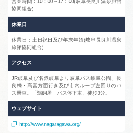
営業時間：10：00～17：00(岐阜長良川温泉旅館
協同組合)
休業日
休業日：土日祝日及び年末年始(岐阜長良川温泉
旅館協同組合)
アクセス
JR岐阜及び名鉄岐阜より岐阜バス岐阜公園、長
良橋・高富方面行き及び市内ループ左回りのバ
ス乗車。「鵜飼屋」バス停下車、徒歩3分。
ウェブサイト
http://www.nagaragawa.org/