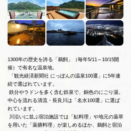
岐阜県まるごと観光エリアガイド
岐阜県観光データベース
旅行会社・観光事業者の皆様へ
1300年の歴史を誇る「鵜飼」（毎年5/11～10/15開
フォトライブラリー
催）で有名な温泉地。
「観光経済新聞社 にっぽんの温泉100選」に5年連
動画ライブラリー
続で選ばれています。
鉄分やラドンを多く含む鉄泉で、銅色のにごり湯。
中心を流れる清流・長良川は「名水100選」に選ば
お問い合わせ
れています。
川沿いに並ぶ宿泊施設では「鮎料理」や地元の薬草
運営組織
を用いた「薬膳料理」が楽しめるほか、鵜飼と宿泊