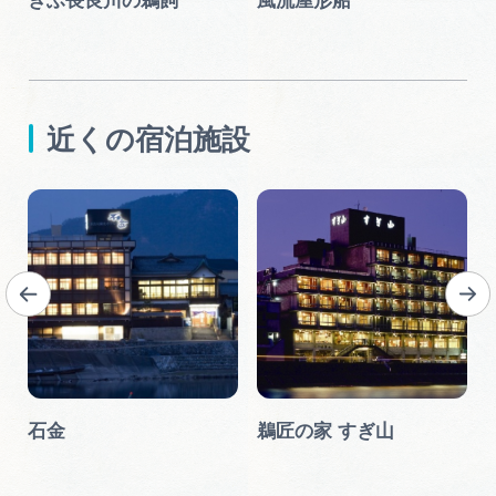
ー
ぎふ長良川の鵜飼
風流屋形船
近くの宿泊施設
岐
石金
鵜匠の家 すぎ山