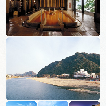
旅の予約
アクセス
インフォメーション
ぎふ旅レポーター記事
早わかり岐阜
買い物・お土産
体験予約サイト「ＶＩＳＩＴ岐阜県」
岐阜県アウトドア観光キャンペーン