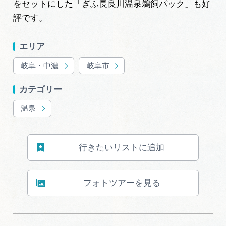
をセットにした「ぎふ長良川温泉鵜飼パック」も好
広告掲載
評です。
サイトポリシー
エリア
岐阜・中濃
岐阜市
カテゴリー
温泉
行きたいリストに追加
フォトツアーを見る