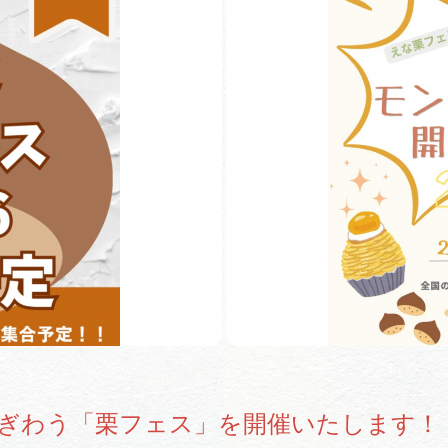
買い物・お土産
岐阜県アウトド
ペーン
岐阜県観光デー
旅行会社・観光事
動画ライブ
ぎわう「栗フェス」を開催いたします！
運営組織