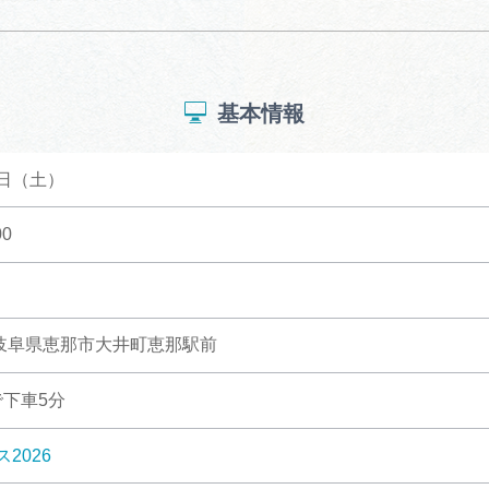
基本情報
7日（土）
0
1 岐阜県恵那市大井町恵那駅前
で下車5分
2026