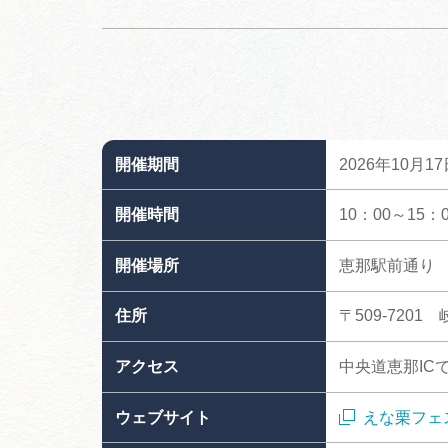
開催期間
2026年10月1
開催時間
10：00～15：0
開催場所
恵那駅前通り
住所
〒509-720
アクセス
中央道恵那IC
ウェブサイト
えな栗フェス