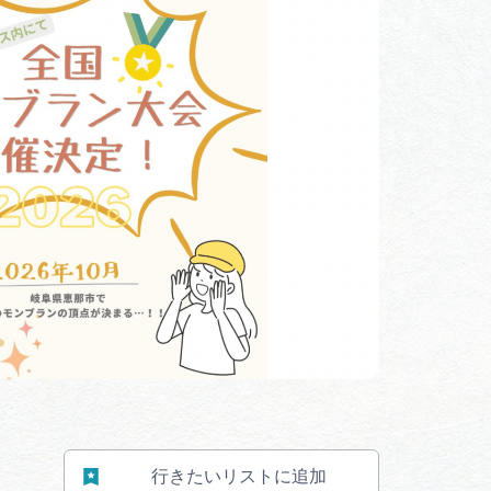
体験予約サイト「ＶＩＳＩＴ
岐阜県」
ア観光キャン
岐阜県まるごと観光エリアガ
イド
タベース
業者の皆様へ
フォトライブラリー
ラリー
お問い合わせ
行きたいリストに追加
広告掲載
サイトポリシー