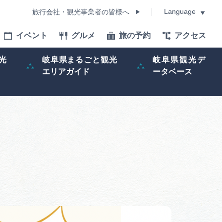
Language
旅行会社・観光事業者の皆様へ
イベント
グルメ
旅の予約
アクセス
Language
光
岐阜県まるごと観光
岐阜県観光デ
エリアガイド
ータベース
モデルコース
イベント
旅の予約
ー記事
早わかり岐阜