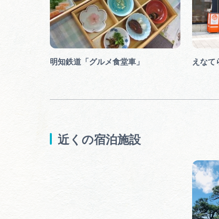
葉
明知鉄道「グルメ食堂車」
えなて
近くの宿泊施設