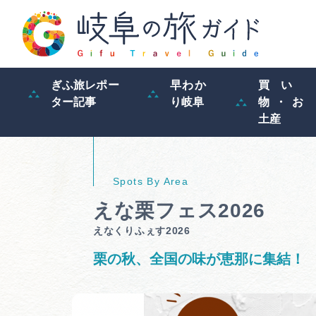
ぎふ旅レポー
早わか
買い
ター記事
り岐阜
物・お
土産
えな栗フェス2026
えなくりふぇす2026
栗の秋、全国の味が恵那に集結！