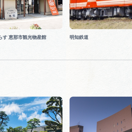
らす 恵那市観光物産館
明知鉄道