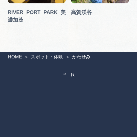
り
RIVER PORT PARK 美
高賀渓谷
濃加茂
HOME
スポット・体験
かわせみ