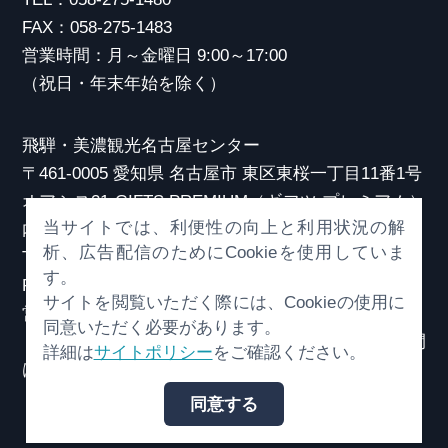
FAX：058-275-1483
営業時間：月～金曜日 9:00～17:00
（祝日・年末年始を除く）
飛騨・美濃観光名古屋センター
〒461-0005 愛知県 名古屋市 東区東桜一丁目11番1号
オアシス21 GIFTS PREMIUM（ギフツ プレミアム）
当サイトでは、利便性の向上と利用状況の解
内
析、広告配信のためにCookieを使用していま
TEL：052-253-6185
す。
FAX：052-253-6186
サイトを閲覧いただく際には、Cookieの使用に
営業時間：10:00～21:00
同意いただく必要があります。
（原則、元日を除き年中無休）※観光相談対応時間
詳細は
サイトポリシー
をご確認ください。
は18:30まで
同意する
© （一社）岐阜県観光連盟 All Rights Reserved.