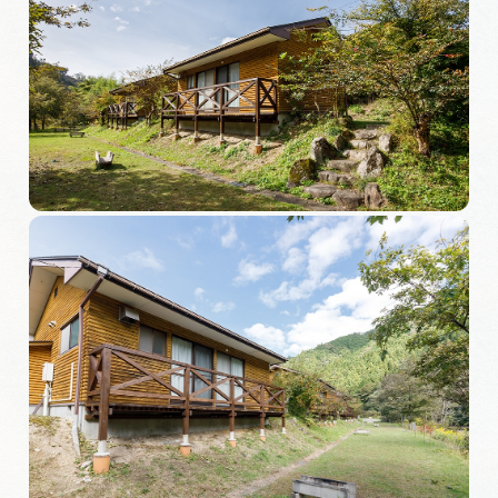
旅の予約
アクセス
インフォメーション
ぎふ旅レポーター記事
早わかり岐阜
買い物・お土産
体験予約サイト「ＶＩＳＩＴ岐阜県」
岐阜県アウトドア観光キャンペーン