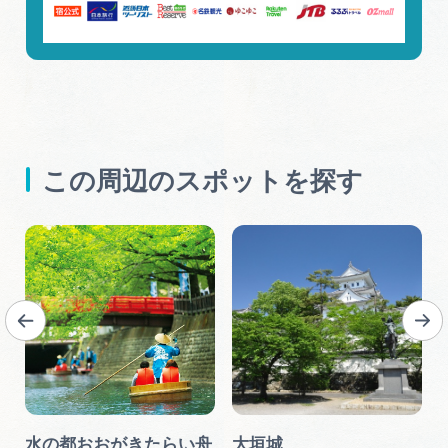
この周辺のスポットを探す
の
水の都おおがきたらい舟
大垣城