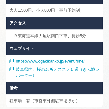
大人1,500円、小人800円（事前予約制）
アクセス
ＪＲ東海道本線大垣駅南口下車、徒歩5分
ウェブサイト
https://www.ogakikanko.jp/event/fune/
岐阜県内、桜の名所オススメ５選（ぎふ旅レ
ポーター）
備考
駐車場 有（市営東外側駐車場ほか）