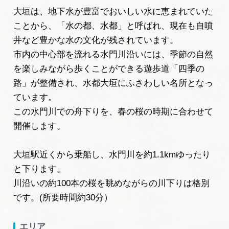
岐阜県まるごと観光エリアガイド
大垣は、地下水が豊富でおいしい水に恵まれていた
ことから、「水の都、水都」と呼ばれ、現在も自噴
岐阜県観光データベース
井など豊かな水の文化が残されています。
市内の中心部を流れる水門川沿いには、季節の自然
を楽しみながら歩くことができる遊歩道「四季の
旅行会社・観光事業者の皆様へ
路」が整備され、水都大垣にふさわしい名所となっ
ています。
フォトライブラリー
この水門川での舟下りを、春の桜の時期に合わせて
開催します。
動画ライブラリー
大垣駅近くから乗船し、水門川を約1.1kmゆったり
と下ります。
お問い合わせ
川沿いの約100本の桜を眺めながらの川下りは格別
です。(所要時間約30分）
運営組織
エリア