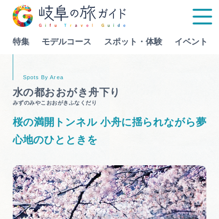
特集
モデルコース
スポット・体験
イベント
Language
水の都おおがき舟下り
みずのみやこおおがきふなくだり
特集
桜の満開トンネル 小舟に揺られながら夢
モデルコース
心地のひとときを
行きたいリストを見る
スポット・体験
イベント
グルメ