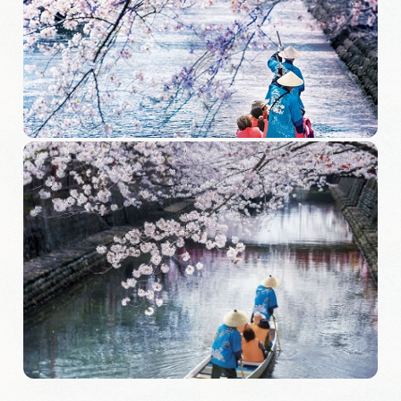
旅の予約
アクセス
インフォメーション
ぎふ旅レポーター記事
早わかり岐阜
買い物・お土産
体験予約サイト「ＶＩＳＩＴ岐阜県」
岐阜県アウトドア観光キャンペーン