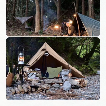
旅の予約
アクセス
インフォメーション
ぎふ旅レポーター記事
早わかり岐阜
買い物・お土産
体験予約サイト「ＶＩＳＩＴ岐阜県」
岐阜県アウトドア観光キャンペーン