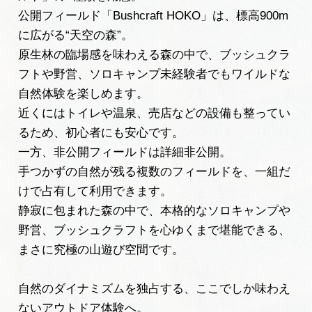
広告掲載
公開フィールド「Bushcraft HOKO」は、標高900m
サイトポリシー
に広がる“天空の森”。
原生林の臨場感を味わえる森の中で、ブッシュクラ
フトや野営、ソロキャンプ未経験者でもワイルドな
自然体験を楽しめます。
近くにはトイレや温泉、売店などの設備も整ってい
るため、初心者にも安心です。
一方、非公開フィールドは詳細非公開。
手つかずの自然が残る複数のフィールドを、一組だ
けで占有して利用できます。
静寂に包まれた森の中で、本格的なソロキャンプや
野営、ブッシュクラフトを心ゆくまで堪能できる、
まさに究極の山遊び空間です。
自然のダイナミズムを独占する、ここでしか味わえ
ないアウトドア体験へ。