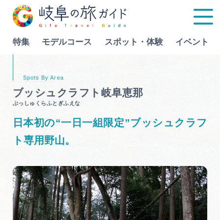
特集
モデルコース
スポット・体験
イベント
Language
ブッシュクラフト岐阜恵那
ぶっしゅくらふとぎふえな
特集
日本初の“一日一組限定”ブッシュクラフ
モデルコース
ト専用野山。
行きたいリストを見る
スポット・体験
イベント
グルメ