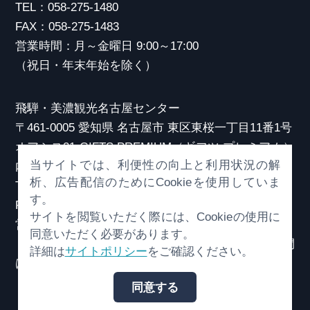
TEL：058-275-1480
FAX：058-275-1483
営業時間：月～金曜日 9:00～17:00
（祝日・年末年始を除く）
飛騨・美濃観光名古屋センター
〒461-0005 愛知県 名古屋市 東区東桜一丁目11番1号
オアシス21 GIFTS PREMIUM（ギフツ プレミアム）
当サイトでは、利便性の向上と利用状況の解
内
析、広告配信のためにCookieを使用していま
TEL：052-253-6185
す。
FAX：052-253-6186
サイトを閲覧いただく際には、Cookieの使用に
営業時間：10:00～21:00
同意いただく必要があります。
（原則、元日を除き年中無休）※観光相談対応時間
詳細は
サイトポリシー
をご確認ください。
は18:30まで
同意する
© （一社）岐阜県観光連盟 All Rights Reserved.