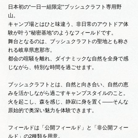
岐阜県まるごと観光エリアガイド
日本初の“一日一組限定”ブッシュクラフト専用野
山。
岐阜県観光データベース
キャンプ場とはひと味違う、非日常のアウトドア体
験が叶う“秘密基地”のようなフィールドです。
舞台となるのは、ブッシュクラフトの聖地とも称さ
旅行会社・観光事業者の皆様へ
れる岐阜県恵那市。
都会の喧騒を離れ、ダイナミックな自然を全身で感
フォトライブラリー
じながら、特別な時間を過ごせます。
ブッシュクラフトとは、自然と向き合い、自然の恵
動画ライブラリー
みを活かしながら過ごすキャンプスタイルのこと。
火を起こし、森を感じ、静寂に身を置く——そんな
お問い合わせ
原始的で奥深い魅力を体験できます。
フィールドは「公開フィールド」と「非公開フィー
運営組織
ルド」の2種類を用意。