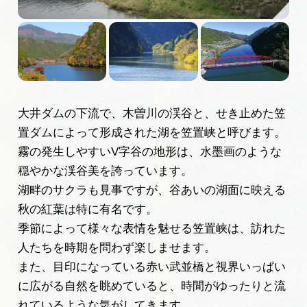
広告掲載
サイトポリシー
大井ダムの下流で、木曽川の渓谷と、せき止めた笠
置ダムによって形成された湖を笠置峡と呼びます。
霧の発生しやすいV字谷の地形は、水墨画のような
穏やかな渓谷美を誇っています。
湖畔のサクラも見事ですが、谷あいの湖面に映える
秋の紅葉は特に有名です。
季節によって様々な表情を魅せる笠置峡は、訪れた
人たちを時期を問わず楽しませます。
また、目印になっている赤い武並橋と視界いっぱい
に広がる自然を眺めていると、時間がゆったりと流
れているような気がしてきます。