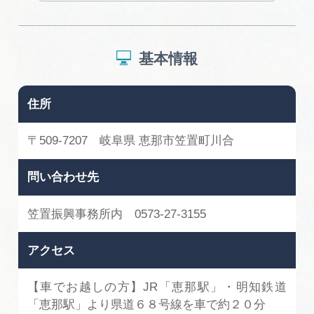
基本情報
住所
〒509-7207 岐阜県 恵那市笠置町川合
問い合わせ先
笠置振興事務所内 0573-27-3155
アクセス
【車でお越しの方】JR「恵那駅」・明知鉄道
「恵那駅」より県道６８号線を車で約２０分