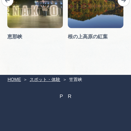
ん
恵那峡
根の上高原の紅葉
HOME
スポット・体験
笠置峡