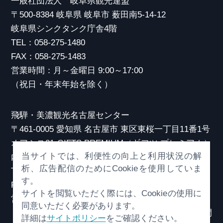
一般社団法人 岐阜県観光連盟
〒500-8384 岐阜県 岐阜市 薮田南5-14-12
岐阜県シンクタンク庁舎4階
TEL：058-275-1480
FAX：058-275-1483
営業時間：月～金曜日 9:00～17:00
（祝日・年末年始を除く）
飛騨・美濃観光名古屋センター
〒461-0005 愛知県 名古屋市 東区東桜一丁目11番1号
オアシス21 GIFTS PREMIUM（ギフツ プレミアム）
当サイトでは、利便性の向上と利用状況の解
内
析、広告配信のためにCookieを使用していま
TEL：052-253-6185
す。
FAX：052-253-6186
サイトを閲覧いただく際には、Cookieの使用に
営業時間：10:00～21:00
同意いただく必要があります。
（原則、元日を除き年中無休）※観光相談対応時間
詳細は
サイトポリシー
をご確認ください。