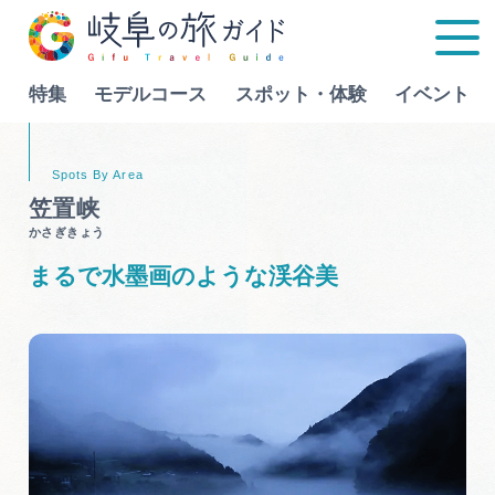
特集
モデルコース
スポット・体験
イベント
Language
笠置峡
かさぎきょう
特集
まるで水墨画のような渓谷美
モデルコース
行きたいリストを見る
スポット・体験
イベント
グルメ