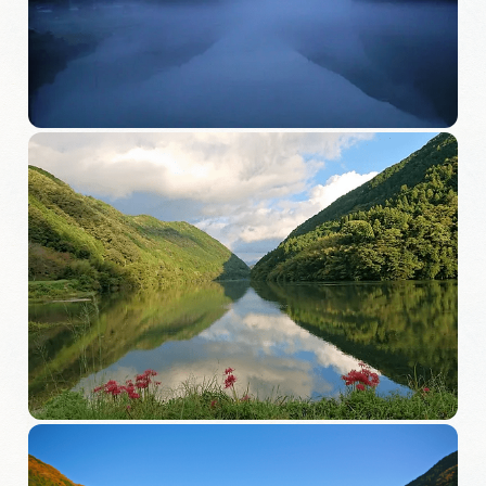
旅の予約
アクセス
インフォメーション
ぎふ旅レポーター記事
早わかり岐阜
買い物・お土産
体験予約サイト「ＶＩＳＩＴ岐阜県」
岐阜県アウトドア観光キャンペーン