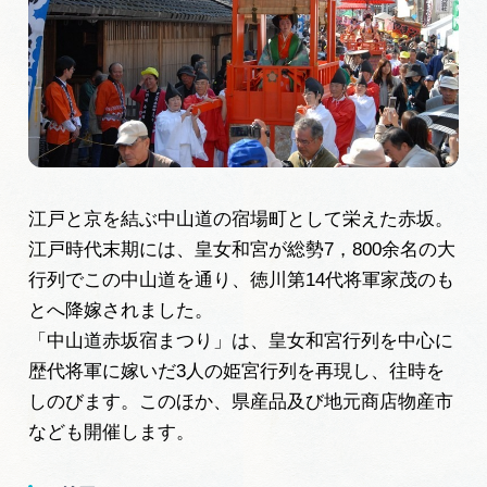
旅の予約
アクセス
インフォメーション
ぎふ旅レポーター記事
江戸と京を結ぶ中山道の宿場町として栄えた赤坂。
江戸時代末期には、皇女和宮が総勢7，800余名の大
早わかり岐阜
行列でこの中山道を通り、徳川第14代将軍家茂のも
とへ降嫁されました。
買い物・お土産
「中山道赤坂宿まつり」は、皇女和宮行列を中心に
歴代将軍に嫁いだ3人の姫宮行列を再現し、往時を
体験予約サイト「ＶＩＳＩＴ岐阜県」
しのびます。このほか、県産品及び地元商店物産市
なども開催します。
岐阜県アウトドア観光キャンペーン