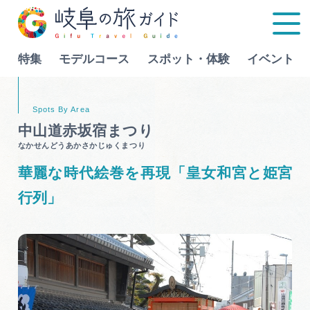
特集
モデルコース
スポット・体験
イベント
Language
中山道赤坂宿まつり
なかせんどうあかさかじゅくまつり
特集
華麗な時代絵巻を再現「皇女和宮と姫宮
モデルコース
行列」
行きたいリストを見る
スポット・体験
イベント
グルメ