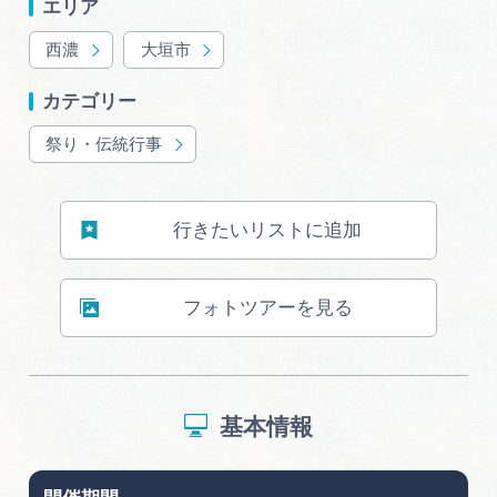
エリア
岐阜県まるごと観光エリアガイド
西濃
大垣市
岐阜県観光データベース
カテゴリー
祭り・伝統行事
旅行会社・観光事業者の皆様へ
行きたいリストに追加
フォトライブラリー
フォトツアーを見る
動画ライブラリー
お問い合わせ
基本情報
運営組織