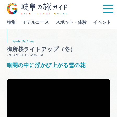
特集
モデルコース
スポット・体験
イベント
Language
御所桜ライトアップ（冬）
ごしょざくららいとあっぷ
特集
暗闇の中に浮かび上がる雪の花
モデルコース
行きたいリストを見る
スポット・体験
イベント
グルメ