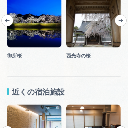
ク
御所桜
西光寺の桜
近くの宿泊施設