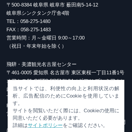
〒500-8384 岐阜県 岐阜市 薮田南5-14-12
岐阜県シンクタンク庁舎4階
TEL：058-275-1480
FAX：058-275-1483
営業時間：月～金曜日 9:00～17:00
（祝日・年末年始を除く）
飛騨・美濃観光名古屋センター
〒461-0005 愛知県 名古屋市 東区東桜一丁目11番1号
オアシス21 GIFTS PREMIUM（ギフツ プレミアム）
当サイトでは、利便性の向上と利用状況の解
内
析、広告配信のためにCookieを使用していま
TEL：052-253-6185
す。
FAX：052-253-6186
サイトを閲覧いただく際には、Cookieの使用に
営業時間：10:00～21:00
同意いただく必要があります。
（原則、元日を除き年中無休）※観光相談対応時間
詳細は
サイトポリシー
をご確認ください。
は18:30まで