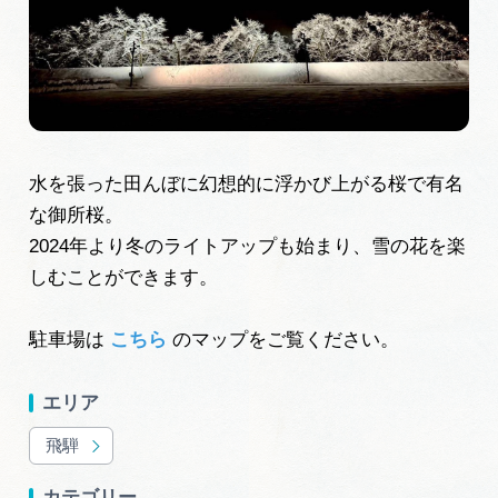
旅の予約
アクセス
インフォメーション
水を張った田んぼに幻想的に浮かび上がる桜で有名
な御所桜。
ぎふ旅レポーター記事
2024年より冬のライトアップも始まり、雪の花を楽
早わかり岐阜
しむことができます。
買い物・お土産
駐車場は
こちら
のマップをご覧ください。
体験予約サイト「ＶＩＳＩＴ岐阜県」
エリア
飛騨
岐阜県アウトドア観光キャンペーン
カテゴリー