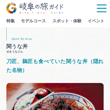
特集
モデルコース
スポット・体験
イベント
Language
関うな丼
せきうなどん
特集
刀匠、鵜匠も食べていた関うな丼（隠れ
モデルコース
た名物）
行きたいリストを見る
スポット・体験
イベント
グルメ