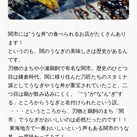
広告掲載
サイトポリシー
関市には”うな丼”の食べられるお店がたくさんあり
ます！
というのも、関のうなぎの美味しさは歴史があるん
です。
刃物のまちや小瀬鵜飼で有名な関市。歴史のひとつ
目は鎌倉時代、関に移り住んだ刀匠たちのスタミナ
源としてうなぎやうな丼が重宝されていたこと、二
つ目は鵜が飲み込みにくく、「“う”が“な”ん“ぎ”す
る」ところからうなぎと名付けられたという説。
・・・というところから、刃物と鵜飼のまち「関
市」でうなぎがおいしいのは必然だったのです！！
東海地方で一番おいしいという声もある関市のうな
丼。一度味わってみて！