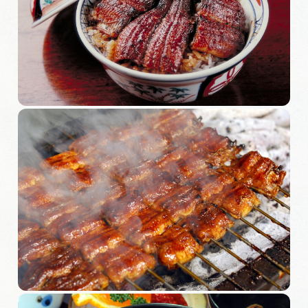
旅の予約
アクセス
インフォメーション
ぎふ旅レポーター記事
早わかり岐阜
買い物・お土産
体験予約サイト「ＶＩＳＩＴ岐阜県」
岐阜県アウトドア観光キャンペーン