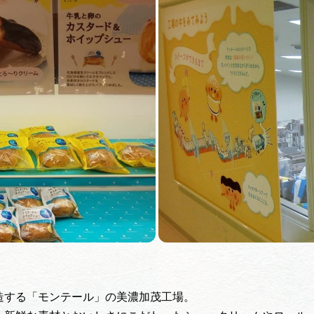
買い物・お土産
岐阜県アウトド
ペーン
岐阜県観光デー
旅行会社・観光事
動画ライブ
造する「モンテール」の美濃加茂工場。
運営組織