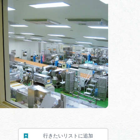
体験予約サイト「ＶＩＳＩＴ
岐阜県」
ア観光キャン
岐阜県まるごと観光エリアガ
イド
タベース
業者の皆様へ
フォトライブラリー
ラリー
お問い合わせ
行きたいリストに追加
広告掲載
サイトポリシー