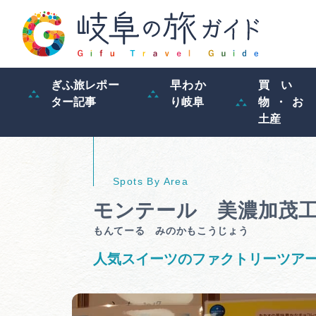
ぎふ旅レポー
早わか
買い
ター記事
り岐阜
物・お
土産
モンテール 美濃加茂
もんてーる みのかもこうじょう
人気スイーツのファクトリーツア