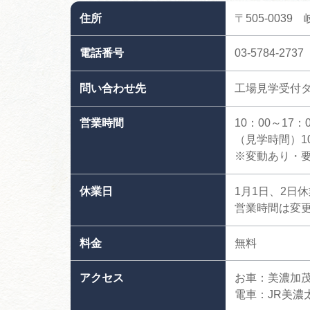
住所
〒505-0039
電話番号
03-5784-2737
問い合わせ先
工場見学受付ダ
営業時間
10：00～17：0
（見学時間）10:3
※変動あり・要問
休業日
1月1日、2日
営業時間は変
料金
無料
アクセス
お車：美濃加茂I
電車：JR美濃