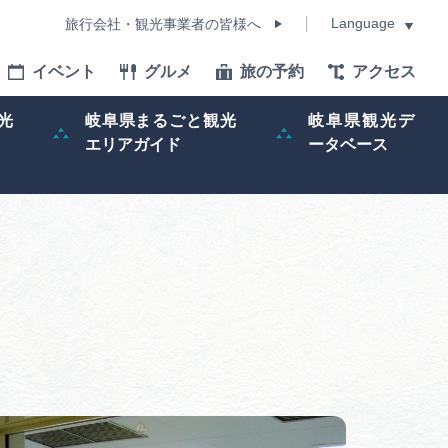
Language
旅行会社・観光事業者の皆様へ
イベント
グルメ
旅の予約
アクセス
Language
光
岐阜県まるごと観光
岐阜県観光デ
エリアガイド
ータベース
モデルコース
イベント
旅の予約
ー記事
早わかり岐阜