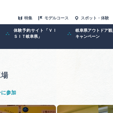
特集
モデルコース
スポット・体験
体験予約サイト「ＶＩ
岐阜県アウトドア観
ＳＩＴ岐阜県」
キャンペーン
特集
スポット・体験
グルメ
工場
アクセス
ーに参加
ぎふ旅レポータ