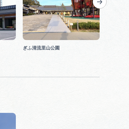
ぎふ清流里山公園
フェアフィ
岐阜清流