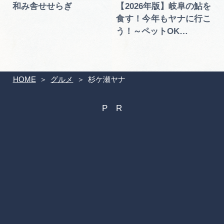
和み舎せせらぎ
【2026年版】岐阜の鮎を
食す！今年もヤナに行こ
う！～ペットOK…
HOME
グルメ
杉ケ瀬ヤナ