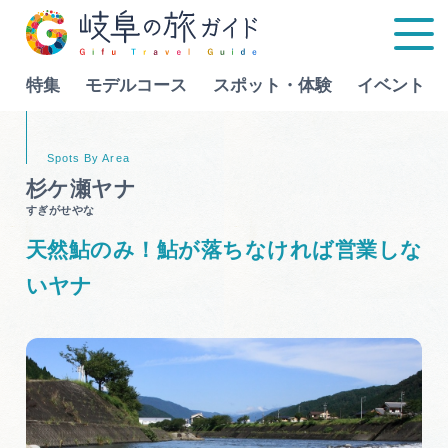
特集
モデルコース
スポット・体験
イベント
Language
杉ケ瀬ヤナ
すぎがせやな
特集
天然鮎のみ！鮎が落ちなければ営業しな
モデルコース
いヤナ
行きたいリストを見る
スポット・体験
イベント
グルメ