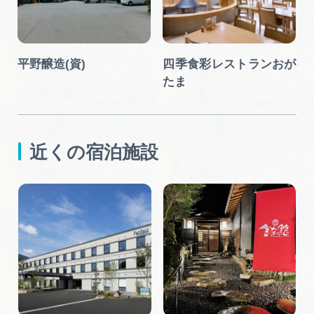
ド
平野醸造(資)
四季食彩レストランおが
たま
近くの宿泊施設