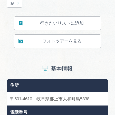
広告掲載
鮎
サイトポリシー
行きたいリストに追加
フォトツアーを見る
基本情報
住所
〒501-4610 岐阜県郡上市大和町島5338
電話番号