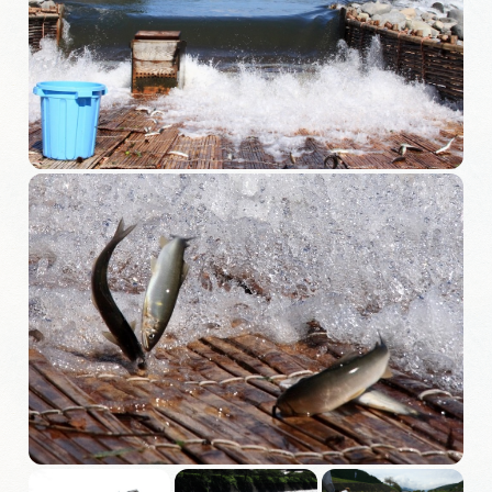
旅の予約
アクセス
インフォメーション
ぎふ旅レポーター記事
早わかり岐阜
買い物・お土産
体験予約サイト「ＶＩＳＩＴ岐阜県」
岐阜県アウトドア観光キャンペーン