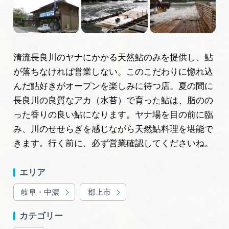
岐阜県まるごと観光エリアガイド
岐阜県観光データベース
清流長良川のヤナにかかる天然鮎のみを提供し、鮎
が落ちなければ営業しない。このこだわりに惚れ込
旅行会社・観光事業者の皆様へ
んだ鮎好きがオープンを楽しみに待つ店。夏の間に
長良川の良質なアカ（水苔）で育った鮎は、脂のの
フォトライブラリー
った香りの良い鮎になります。ヤナ場を目の前に臨
み、川のせせらぎを感じながら天然鮎料理を堪能で
きます。行く前に、必ず営業確認してくださいね。
動画ライブラリー
エリア
お問い合わせ
岐阜・中濃
郡上市
カテゴリー
運営組織