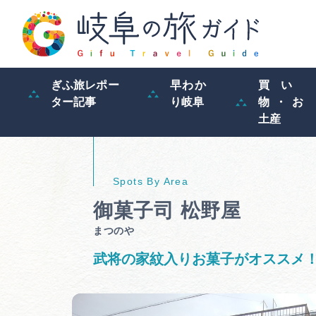
ぎふ旅レポー
早わか
買い
ター記事
り岐阜
物・お
土産
御菓子司 松野屋
まつのや
武将の家紋入りお菓子がオススメ