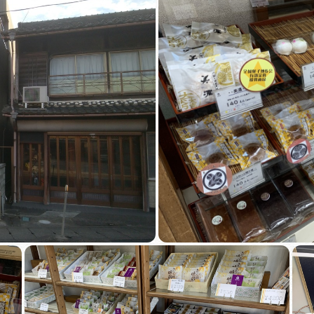
買い物・お土産
岐阜県アウトド
ペーン
岐阜県観光デー
旅行会社・観光事
動画ライブ
運営組織