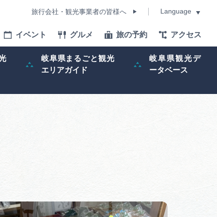
Language
旅行会社・観光事業者の皆様へ
イベント
グルメ
旅の予約
アクセス
Language
光
岐阜県まるごと観光
岐阜県観光デ
エリアガイド
ータベース
モデルコース
イベント
旅の予約
ー記事
早わかり岐阜