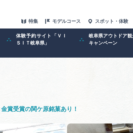
特集
モデルコース
スポット・体験
体験予約サイト「ＶＩ
岐阜県アウトドア観
ＳＩＴ岐阜県」
キャンペーン
特集
スポット・体験
グルメ
アクセス
！金賞受賞の関ケ原銘菓あり！
ぎふ旅レポータ