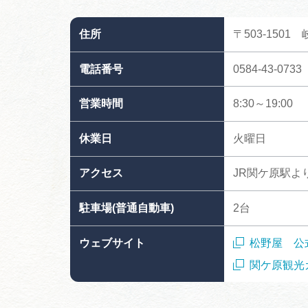
住所
〒503-150
電話番号
0584-43-0733
営業時間
8:30～19:00
休業日
火曜日
アクセス
JR関ケ原駅よ
駐車場(普通自動車)
2台
ウェブサイト
松野屋 公
関ケ原観光