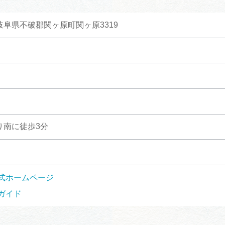
1 岐阜県不破郡関ヶ原町関ヶ原3319
り南に徒歩3分
式ホームページ
ガイド