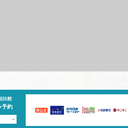
括比較
+予約