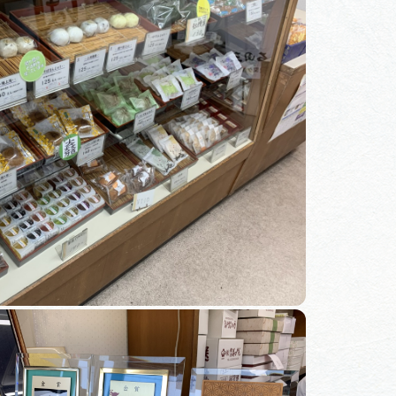
体験予約サイト「ＶＩＳＩＴ
岐阜県」
ア観光キャン
岐阜県まるごと観光エリアガ
イド
タベース
業者の皆様へ
フォトライブラリー
ラリー
お問い合わせ
広告掲載
サイトポリシー