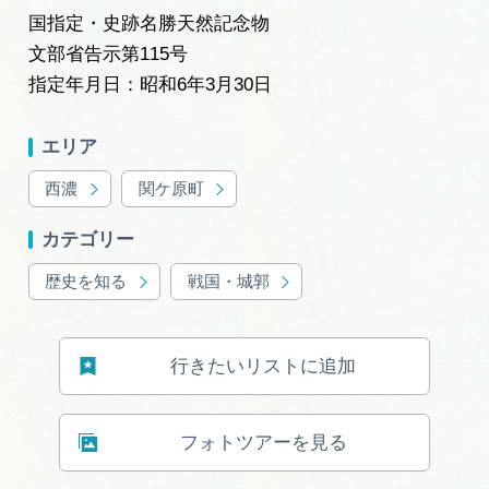
岐阜県まるごと観光エリアガイド
国指定・史跡名勝天然記念物
文部省告示第115号
岐阜県観光データベース
指定年月日：昭和6年3月30日
エリア
旅行会社・観光事業者の皆様へ
西濃
関ケ原町
フォトライブラリー
カテゴリー
歴史を知る
戦国・城郭
動画ライブラリー
行きたいリストに追加
お問い合わせ
フォトツアーを見る
運営組織