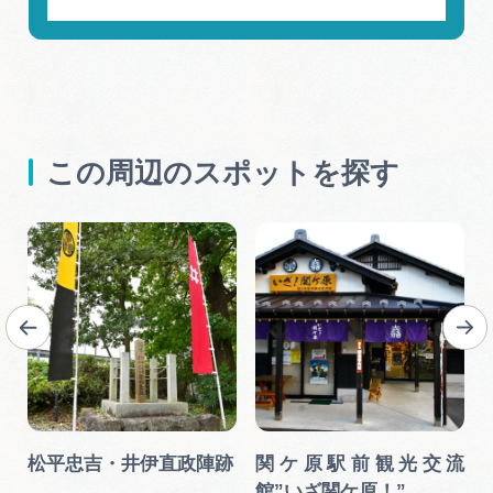
この周辺のスポットを探す
館
松平忠吉・井伊直政陣跡
関ケ原駅前観光交流
館”いざ関ケ原！”