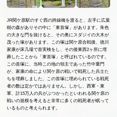
旅の予約
JR関ケ原駅のすぐ西の跨線橋を渡ると、左手に広葉
アクセス
樹の森がありその中に「東首塚」があります。朱色
の大きな門を抜けると、その奥にスダジイの大木が
インフォメーション
茂った塚があります。この塚は関ケ原合戦後、徳川
家康が床几場で首実検をし、その後東西2ヶ所に埋
ぎふ旅レポーター記事
葬したことから「東首塚」と呼ばれているのです。
この首塚に、当時この地の領主であった竹中重門
早わかり岐阜
が、家康の命により関ケ原の戦いで戦死した兵士た
買い物・お土産
ちを埋葬しました。この首塚に埋められている戦死
者の数は定かではありません。しかし、西軍・東
体験予約サイト「ＶＩＳＩＴ岐阜県」
軍、計15万人の兵がぶつかったといわれる関ケ原の
戦いの規模を考えると非常に多くの戦死者が眠って
岐阜県アウトドア観光キャンペーン
いるものと考えられます。