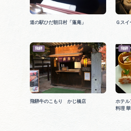
道の駅ひだ朝日村「蓬庵」
Ｇスイ
飛騨
飛騨
飛騨牛のこもり かじ橋店
ホテル
料理 