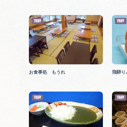
飛騨
飛騨
お食事処 もうれ
飛騨り
飛騨
飛騨