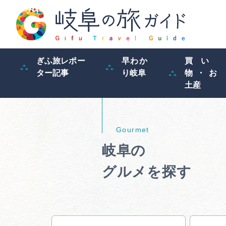
ぎふ旅レポー
早わか
買い
ター記事
り岐阜
物・お
土産
岐阜の
グルメを探す