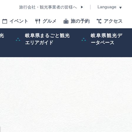
Language
旅行会社・観光事業者の皆様へ
イベント
グルメ
旅の予約
アクセス
Language
光
岐阜県まるごと観光
岐阜県観光デ
エリアガイド
ータベース
モデルコース
イベント
旅の予約
ー記事
早わかり岐阜