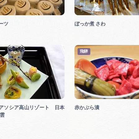
ーツ
ぼっか煮 さわ
飛騨
アソシア高山リゾート 日本
赤かぶら漬
華雲