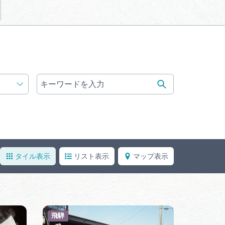
体験予約サイト「ＶＩＳＩＴ
岐阜県」
ア観光キャン
岐阜県まるごと観光エリアガ
イド
タベース
業者の皆様へ
フォトライブラリー
タイル表示
リスト表示
マップ表示
ラリー
お問い合わせ
飛騨
広告掲載
サイトポリシー