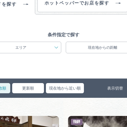
ホットペッパーでお店を探す
買い物・お土産
メを探す
岐阜県アウトド
ペーン
条件指定で探す
岐阜県観光デー
エリア
現在地からの距離
旅行会社・観光事
数順
更新順
現在地から近い順
表示切替
動画ライブ
飛騨
運営組織