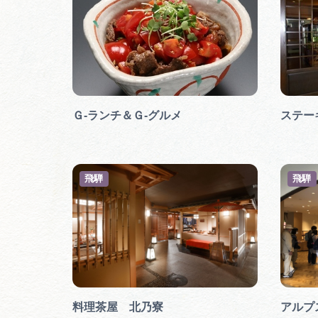
Ｇ-ランチ＆Ｇ-グルメ
ステー
飛騨
飛騨
料理茶屋 北乃寮
アルプ