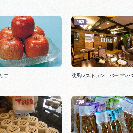
飛騨
んご
欧風レストラン バーデンバ
飛騨