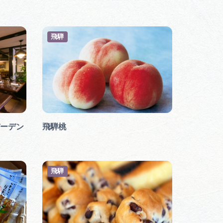
飛騨
ーデン
飛騨桃
飛騨