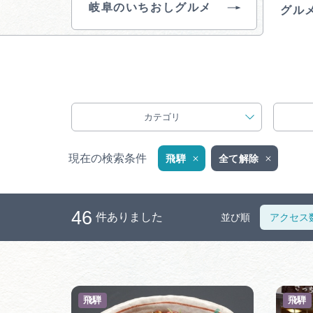
岐阜のいちおしグルメ
グル
カテゴリ
現在の検索条件
飛騨
全て解除
46
件ありました
並び順
アクセス
飛騨
飛騨