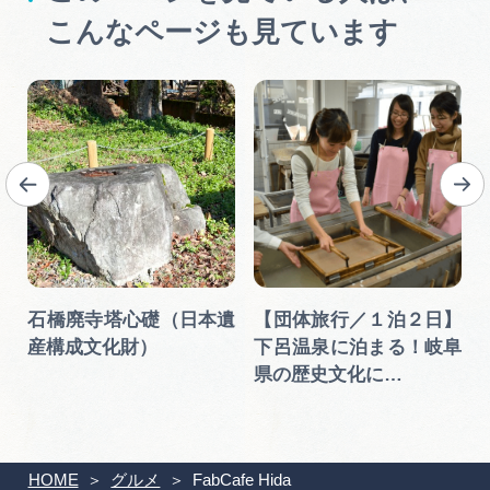
こんなページも見ています
石橋廃寺塔心礎（日本遺
【団体旅行／１泊２日】
産構成文化財）
下呂温泉に泊まる！岐阜
県の歴史文化に…
HOME
グルメ
FabCafe Hida