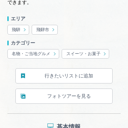
岐阜県まるごと観光エリアガイド
できます。
岐阜県観光データベース
エリア
飛騨
飛騨市
旅行会社・観光事業者の皆様へ
カテゴリー
名物・ご当地グルメ
スイーツ・お菓子
フォトライブラリー
行きたいリストに追加
動画ライブラリー
フォトツアーを見る
お問い合わせ
運営組織
基本情報