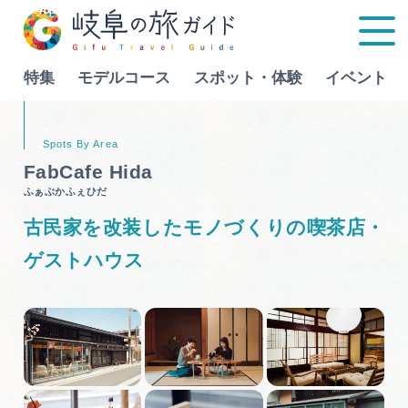
特集
モデルコース
スポット・体験
イベント
Language
FabCafe Hida
ふぁぶかふぇひだ
特集
古民家を改装したモノづくりの喫茶店・
モデルコース
ゲストハウス
行きたいリストを見る
スポット・体験
イベント
グルメ