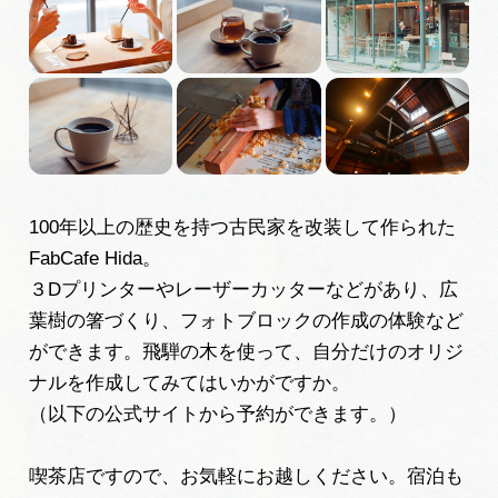
旅の予約
アクセス
インフォメーション
ぎふ旅レポーター記事
100年以上の歴史を持つ古民家を改装して作られた
FabCafe Hida。
早わかり岐阜
３Dプリンターやレーザーカッターなどがあり、広
葉樹の箸づくり、フォトブロックの作成の体験など
買い物・お土産
ができます。飛騨の木を使って、自分だけのオリジ
ナルを作成してみてはいかがですか。
体験予約サイト「ＶＩＳＩＴ岐阜県」
（以下の公式サイトから予約ができます。）
岐阜県アウトドア観光キャンペーン
喫茶店ですので、お気軽にお越しください。宿泊も