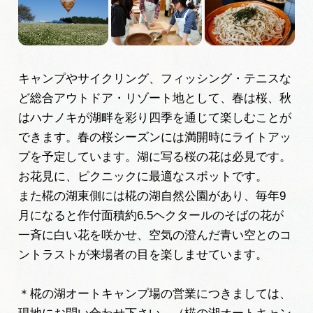
岐阜県まるごと観光エリアガイド
岐阜県観光データベース
キャンプやサイクリング、フィッシング・テニスな
ど総合アウトドア・リゾート地として、春は桜、秋
旅行会社・観光事業者の皆様へ
はハナノキが湖畔を彩り四季を通じて楽しむことが
できます。春の桜シーズンには満開時にライトアッ
フォトライブラリー
プを予定しています。湖に写る桜の花は必見です。
お花見に、ピクニックに最適なスポットです。
また椛の湖東側には椛の湖自然公園があり、毎年9
動画ライブラリー
月になると作付面積約6.5ヘクタールのそばの花が
一斉に白い花を咲かせ、空気の澄んだ青い空とのコ
お問い合わせ
ントラストが来場者の目を楽しませています。
＊椛の湖オートキャンプ場の営業につきましては、
運営組織