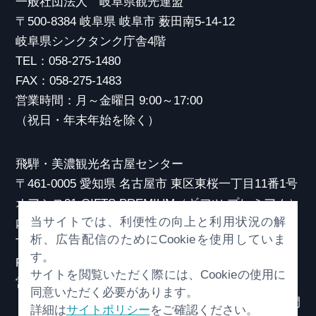
一般社団法人 岐阜県観光連盟
〒500-8384 岐阜県 岐阜市 薮田南5-14-12
岐阜県シンクタンク庁舎4階
TEL：058-275-1480
FAX：058-275-1483
営業時間：月～金曜日 9:00～17:00
（祝日・年末年始を除く）
飛騨・美濃観光名古屋センター
〒461-0005 愛知県 名古屋市 東区東桜一丁目11番1号
オアシス21 GIFTS PREMIUM（ギフツ プレミアム）
当サイトでは、利便性の向上と利用状況の解
内
析、広告配信のためにCookieを使用していま
TEL：052-253-6185
す。
FAX：052-253-6186
サイトを閲覧いただく際には、Cookieの使用に
営業時間：10:00～21:00
同意いただく必要があります。
（原則、元日を除き年中無休）※観光相談対応時間
詳細は
サイトポリシー
をご確認ください。