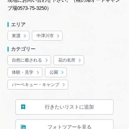
現地にお問い合わせ下さい。（椛の湖オートキャン
広告掲載
プ場0573-75-3250）
サイトポリシー
エリア
東濃
中津川市
カテゴリー
自然に癒される
花の名所
体験・見学
公園
バーベキュー・キャンプ
行きたいリストに追加
フォトツアーを見る