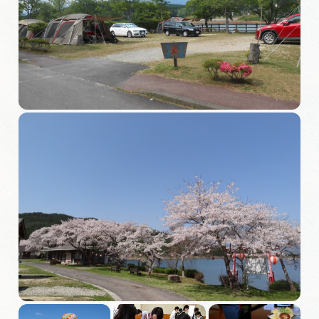
旅の予約
アクセス
インフォメーション
ぎふ旅レポーター記事
早わかり岐阜
買い物・お土産
体験予約サイト「ＶＩＳＩＴ岐阜県」
岐阜県アウトドア観光キャンペーン