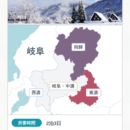
旅の予約
アクセス
インフォメーション
ぎふ旅レポーター記事
早わかり岐阜
買い物・お土産
体験予約サイト「ＶＩＳＩＴ岐阜県」
岐阜県アウトドア観光キャンペーン
2泊3日
所要時間