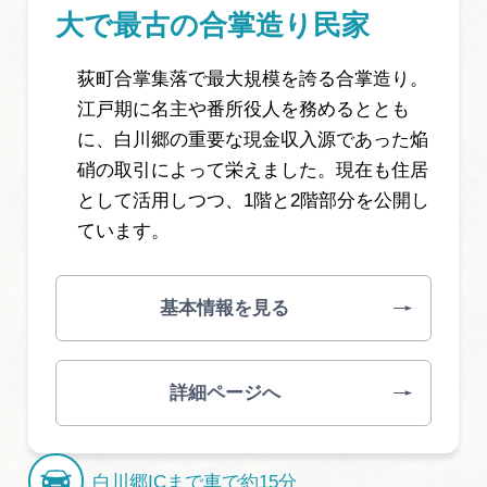
大で最古の合掌造り民家
荻町合掌集落で最大規模を誇る合掌造り。
江戸期に名主や番所役人を務めるととも
に、白川郷の重要な現金収入源であった焔
硝の取引によって栄えました。現在も住居
として活用しつつ、1階と2階部分を公開し
ています。
基本情報を見る
詳細ページへ
白川郷ICまで車で約15分