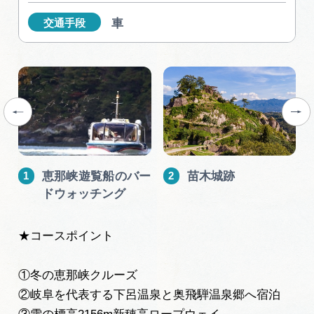
岐阜県まるごと観光エリアガイド
車
交通手段
岐阜県観光データベース
旅行会社・観光事業者の皆様へ
フォトライブラリー
恵那峡遊覧船のバー
苗木城跡
ドウォッチング
動画ライブラリー
★コースポイント
お問い合わせ
①冬の恵那峡クルーズ
②岐阜を代表する下呂温泉と奥飛騨温泉郷へ宿泊
運営組織