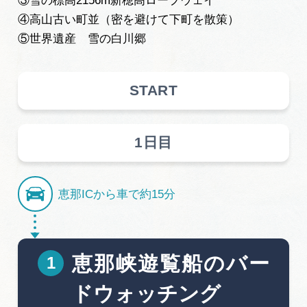
③雪の標高2156m新穂高ロープウェイ
広告掲載
④高山古い町並（密を避けて下町を散策）
サイトポリシー
⑤世界遺産 雪の白川郷
START
1日目
恵那ICから車で約15分
恵那峡遊覧船のバー
ドウォッチング