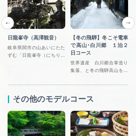
日龍峯寺（高澤観音）
【冬の飛騨】冬こそ電車
で高山･白川郷 １泊２
阜
岐阜県関市の山あいにたた
日コース
葉
ずむ「日龍峯寺（にちりゅ
うぶじ）」…
世界遺産 白川郷合掌造り
集落、と冬の飛騨高山を愉
しむ。
その他のモデルコース