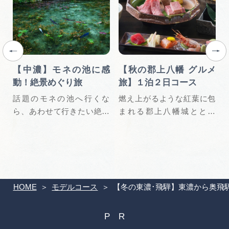
曽
【中濃】モネの池に感
【秋の郡上八幡 グルメ
動！絶景めぐり旅
旅】１泊２日コース
で
話題のモネの池へ行くな
燃え上がるような紅葉に包
三
ら、あわせて行きたい絶景
まれる郡上八幡城ととも
スポットをめ…
に、あなたの…
HOME
モデルコース
【冬の東濃･飛騨】東濃から奥飛