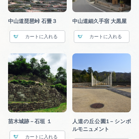
中山道琵琶峠 石畳３
中山道細久手宿 大黒屋
カート
カート
苗木城跡－石垣 １
人道の丘公園1－シンボ
ルモニュメント
カート