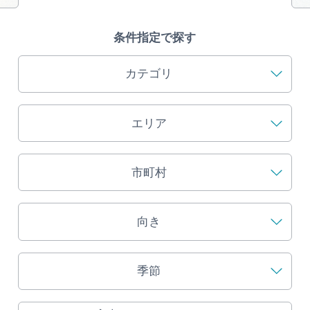
旅の予約
条件指定で探す
アクセス
カテゴリ
インフォメーション
エリア
ぎふ旅レポーター記事
早わかり岐阜
市町村
買い物・お土産
向き
体験予約サイト「ＶＩＳＩＴ岐阜県」
季節
岐阜県アウトドア観光キャンペーン