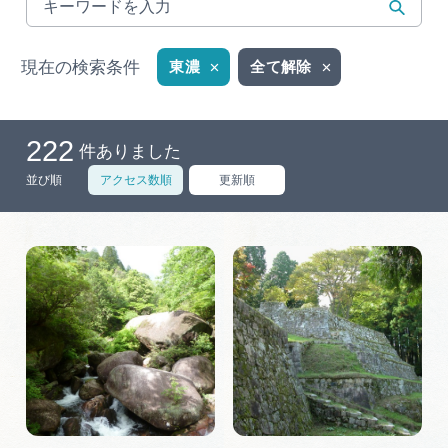
岐阜県まるごと観光エリアガイド
岐阜県観光データベース
現在の検索条件
東濃
全て解除
222
旅行会社・観光事業者の皆様へ
件ありました
並び順
アクセス数順
更新順
フォトライブラリー
動画ライブラリー
お問い合わせ
運営組織