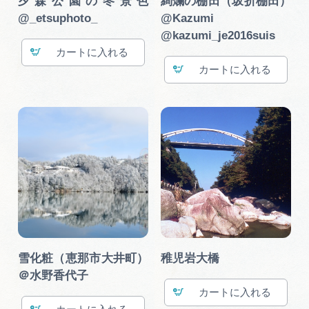
夕森公園の冬景色
絢爛の棚田（坂折棚田）
@_etsuphoto_
@Kazumi
@kazumi_je2016suis
カート
カート
雪化粧（恵那市大井町）
稚児岩大橋
＠水野香代子
カート