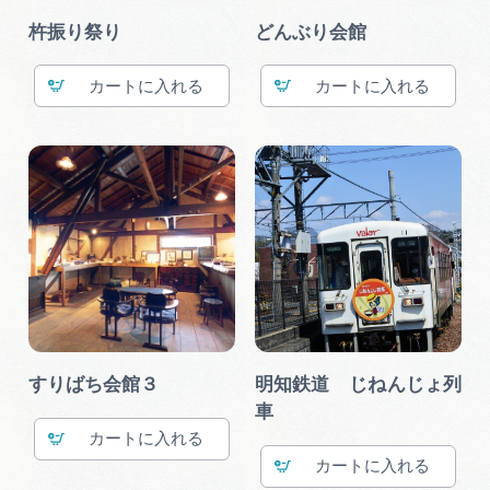
杵振り祭り
どんぶり会館
カート
カート
すりばち会館３
明知鉄道 じねんじょ列
車
カート
カート