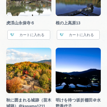
虎渓山永保寺６
根の上高原13
カート
カート
秋に囲まれる城跡（苗木
明けを待つ坂折棚田＠水
城跡）＠kasama1211
野香代子