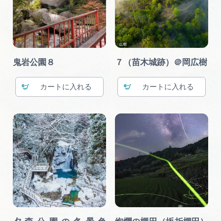
鬼岩公園８
７（苗木城跡）＠岡広樹
カート
カート