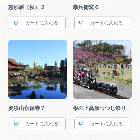
恵那峡（秋）２
幸兵衛窯６
カート
カート
虎渓山永保寺７
根の上高原つつじ祭り
カート
カート