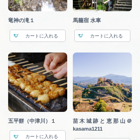
竜神の滝１
馬籠宿 水車
カート
カート
五平餅（中津川）１
苗木城跡と恵那山＠
kasama1211
カート