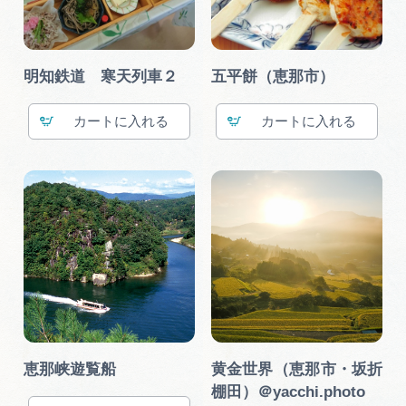
明知鉄道 寒天列車２
五平餅（恵那市）
カート
カート
恵那峡遊覧船
黄金世界（恵那市・坂折
棚田）＠yacchi.photo