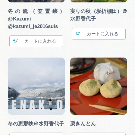
冬の鏡（笠置峡）
実りの秋（坂折棚田）＠
@Kazumi
水野香代子
@kazumi_je2016suis
カート
カート
冬の恵那峡＠水野香代子
栗きんとん