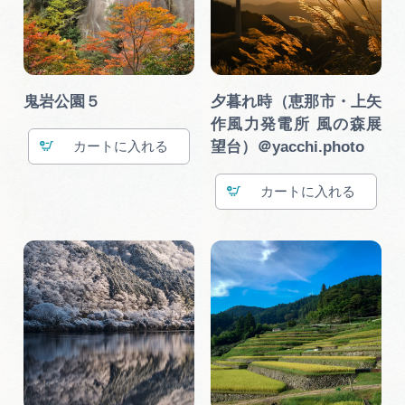
鬼岩公園５
夕暮れ時（恵那市・上矢
作風力発電所 風の森展
望台）＠yacchi.photo
カート
カート