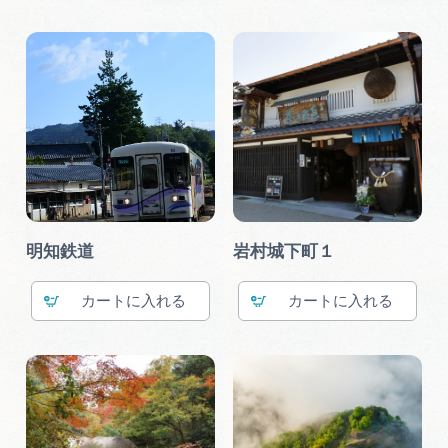
明知鉄道
岩村城下町１
カート
カート