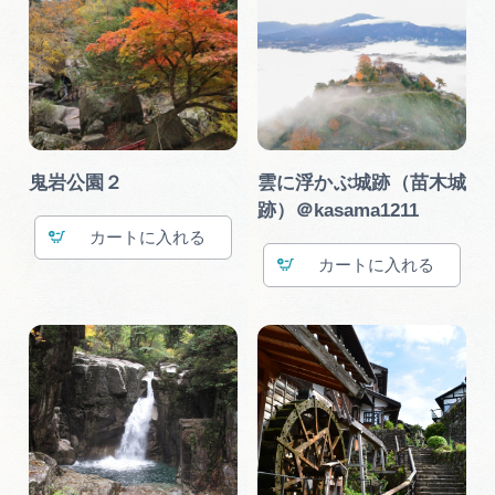
鬼岩公園２
雲に浮かぶ城跡（苗木城
跡）＠kasama1211
カート
カート