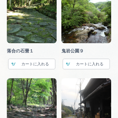
落合の石畳１
鬼岩公園９
カート
カート