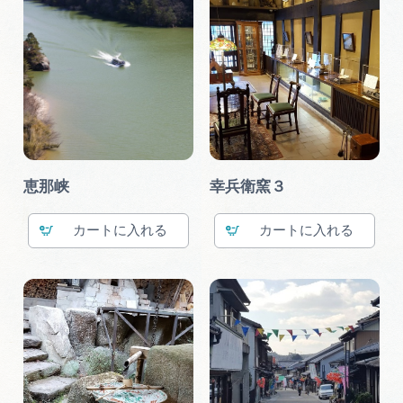
恵那峡
幸兵衛窯３
カート
カート