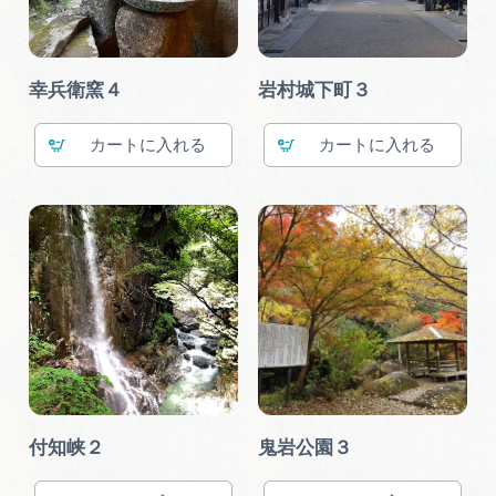
幸兵衛窯４
岩村城下町３
カート
カート
付知峡２
鬼岩公園３