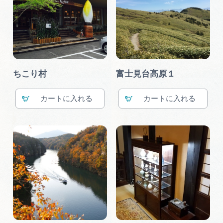
ちこり村
富士見台高原１
カート
カート