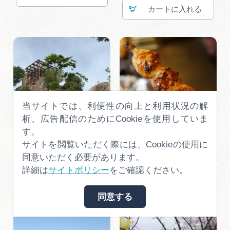
カート
当サイトでは、利便性の向上と利用状況の解
析、広告配信のためにCookieを使用していま
す。
サイトを閲覧いただく際には、Cookieの使用に
苗木城跡 天守跡２
五平餅（中津川）２
同意いただく必要があります。
詳細は
サイトポリシー
をご確認ください。
カート
カート
同意する