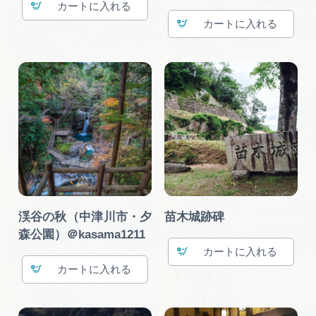
カート
カート
渓谷の秋（中津川市・夕
苗木城跡碑
森公園）＠kasama1211
カート
カート