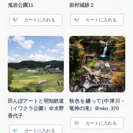
広告掲載
鬼岩公園11
岩村城跡２
サイトポリシー
カート
カート
田んぼアートと明知鉄道
秋色を纏って(中津川・
（イワクラ公園）＠水野
竜神の滝）＠nkn_370
香代子
カート
カート