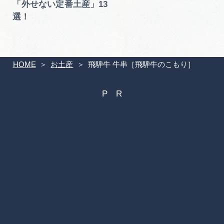
「外せない定番土産」13
選！
HOME
お土産
飛騨牛 牛串［飛騨牛のこもり］