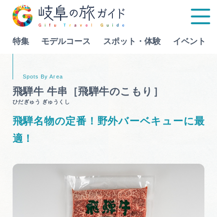
特集
モデルコース
スポット・体験
イベント
Language
飛騨牛 牛串［飛騨牛のこもり］
ひだぎゅう ぎゅうくし
特集
飛騨名物の定番！野外バーベキューに最
モデルコース
適！
行きたいリストを見る
スポット・体験
イベント
グルメ