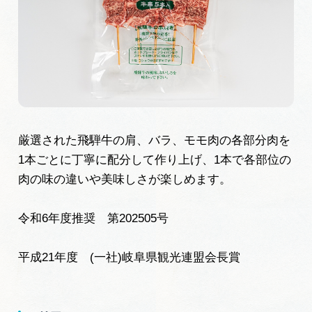
旅の予約
アクセス
インフォメーション
ぎふ旅レポーター記事
厳選された飛騨牛の肩、バラ、モモ肉の各部分肉を
1本ごとに丁寧に配分して作り上げ、1本で各部位の
早わかり岐阜
肉の味の違いや美味しさが楽しめます。
買い物・お土産
令和6年度推奨 第202505号
体験予約サイト「ＶＩＳＩＴ岐阜県」
平成21年度 (一社)岐阜県観光連盟会長賞
岐阜県アウトドア観光キャンペーン