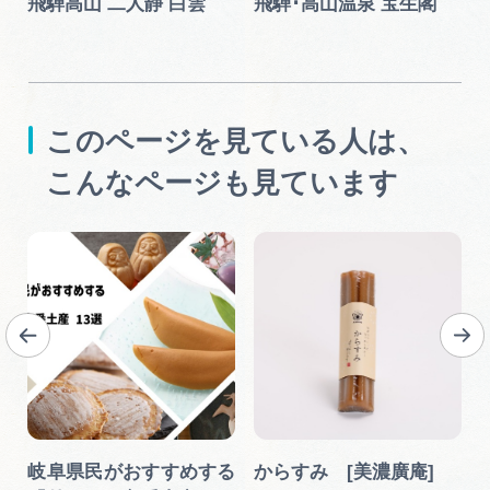
飛騨高山 二人静 白雲
飛騨･高山温泉 宝生閣
このページを見ている人は、
こんなページも見ています
知
岐阜県民がおすすめする
からすみ [美濃廣庵]