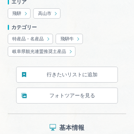
エリア
岐阜県まるごと観光エリアガイド
飛騨
高山市
岐阜県観光データベース
カテゴリー
特産品・名産品
飛騨牛
旅行会社・観光事業者の皆様へ
岐阜県観光連盟推奨土産品
フォトライブラリー
行きたいリストに追加
動画ライブラリー
フォトツアーを見る
お問い合わせ
運営組織
基本情報