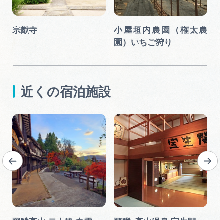
宗猷寺
小屋垣内農園（権太農
園）いちご狩り
近くの宿泊施設