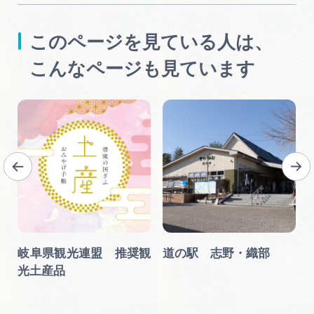
このページを見ている人は、
こんなページも見ています
)
岐阜県観光連盟 推奨観
道の駅 志野・織部
光土産品