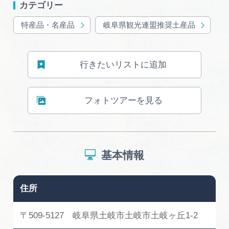
岐阜県まるごと観光エリアガイド
カテゴリー
特産品・名産品
岐阜県観光連盟推奨土産品
岐阜県観光データベース
行きたいリストに追加
旅行会社・観光事業者の皆様へ
フォトツアーを見る
フォトライブラリー
動画ライブラリー
基本情報
お問い合わせ
住所
〒509-5127 岐阜県土岐市土岐市土岐ヶ丘1-2
運営組織