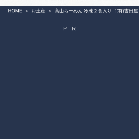
HOME
お土産
高山らーめん 冷凍２食入り［(有)吉田