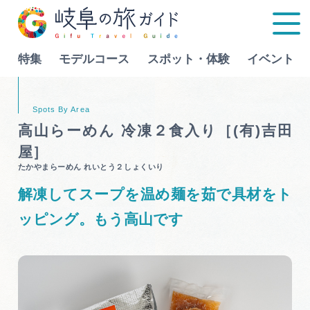
特集
モデルコース
スポット・体験
イベント
Language
高山らーめん 冷凍２食入り［(有)吉田
屋］
特集
たかやまらーめん れいとう２しょくいり
解凍してスープを温め麺を茹で具材をト
モデルコース
ッピング。もう高山です
行きたいリストを見る
スポット・体験
イベント
グルメ