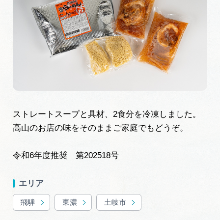
旅の予約
アクセス
インフォメーション
ぎふ旅レポーター記事
ストレートスープと具材、2食分を冷凍しました。
早わかり岐阜
高山のお店の味をそのままご家庭でもどうぞ。
買い物・お土産
令和6年度推奨 第202518号
体験予約サイト「ＶＩＳＩＴ岐阜県」
エリア
岐阜県アウトドア観光キャンペーン
飛騨
東濃
土岐市