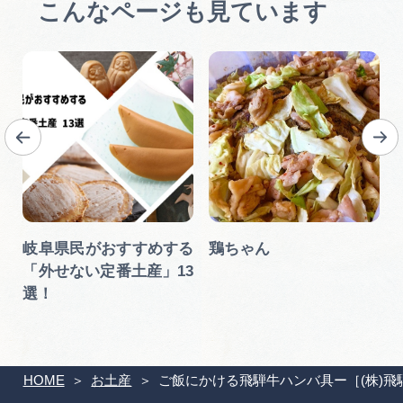
こんなページも見ています
岐阜県民がおすすめする
鶏ちゃん
「外せない定番土産」13
選！
HOME
お土産
ご飯にかける飛騨牛ハンバ具ー［(株)