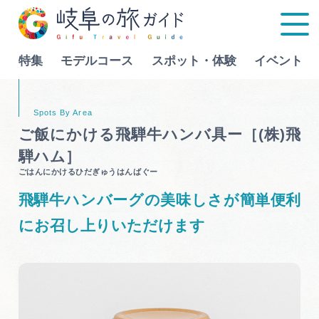
特集
モデルコース
スポット・体験
イベント
Language
ご飯にかける飛騨牛ハンバ具ー［(株)飛
騨ハム］
特集
ごはんにかけるひだぎゅうはんばぐー
飛騨牛ハンバーグの美味しさが簡単便利
モデルコース
にお召し上りいただけます
行きたいリストを見る
スポット・体験
イベント
グルメ