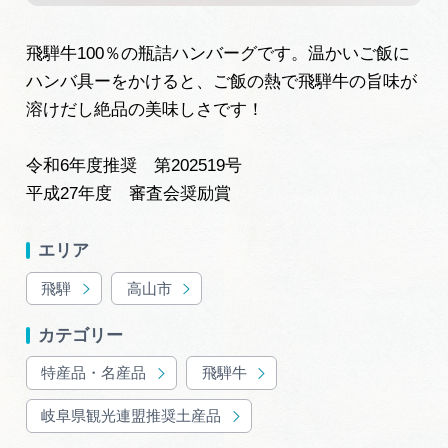
岐阜県まるごと観光エリアガイド
飛騨牛100％の瓶詰ハンバーグです。温かいご飯に
岐阜県観光データベース
ハンバ具ーをかけると、ご飯の熱で飛騨牛の旨味が
溶けだし絶品の美味しさです！
旅行会社・観光事業者の皆様へ
令和6年度推奨 第202519号
平成27年度 審査会奨励賞
フォトライブラリー
エリア
動画ライブラリー
飛騨
高山市
カテゴリー
お問い合わせ
特産品・名産品
飛騨牛
岐阜県観光連盟推奨土産品
運営組織