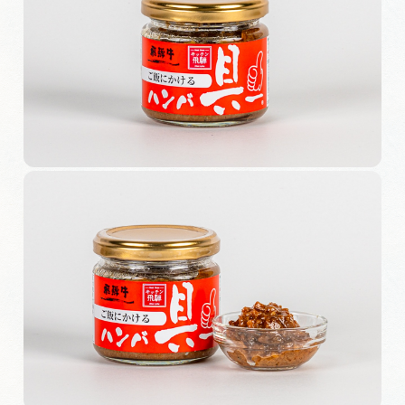
旅の予約
アクセス
インフォメーション
ぎふ旅レポーター記事
早わかり岐阜
買い物・お土産
体験予約サイト「ＶＩＳＩＴ岐阜県」
岐阜県アウトドア観光キャンペーン