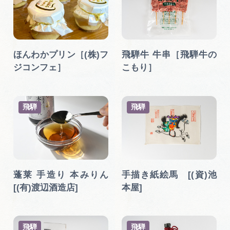
ほんわかプリン［(株)フ
飛騨牛 牛串［飛騨牛の
ジコンフェ］
こもり］
飛騨
飛騨
蓬莱 手造り 本みりん
手描き紙絵馬 [(資)池
[(有)渡辺酒造店]
本屋]
飛騨
飛騨