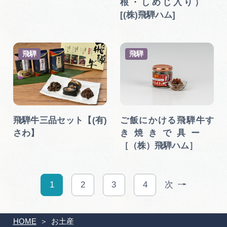
根・しめじ入り）
[(株)飛騨ハム]
飛騨
飛騨
飛騨牛三品セット【(有)
ご飯にかける飛騨牛す
さわ】
き焼きで具ー
［（株）飛騨ハム］
1
2
3
4
次
HOME
お土産