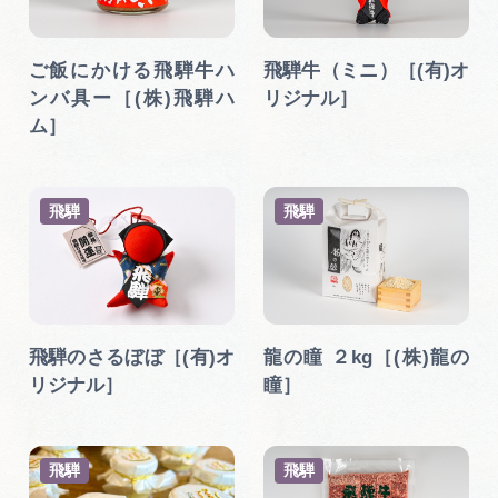
広告掲載
サイトポリシー
ご飯にかける飛騨牛ハ
飛騨牛（ミニ）［(有)オ
ンバ具ー［(株)飛騨ハ
リジナル］
ム］
飛騨
飛騨
飛騨のさるぼぼ［(有)オ
龍の瞳 ２kg［(株)龍の
リジナル］
瞳］
飛騨
飛騨