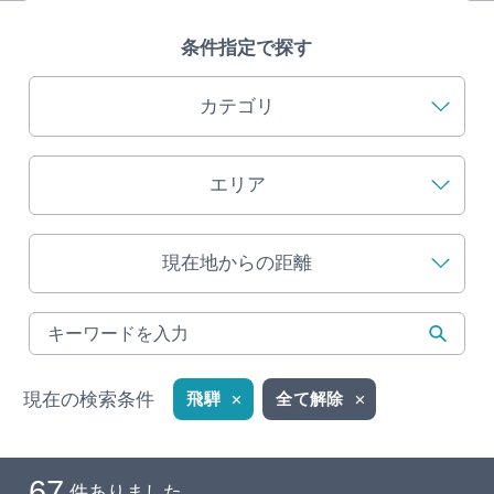
旅の予約
条件指定で探す
アクセス
カテゴリ
インフォメーション
エリア
ぎふ旅レポーター記事
現在地からの距離
早わかり岐阜
買い物・お土産
体験予約サイト「ＶＩＳＩＴ岐阜県」
現在の検索条件
飛騨
全て解除
岐阜県アウトドア観光キャンペーン
67
件ありました