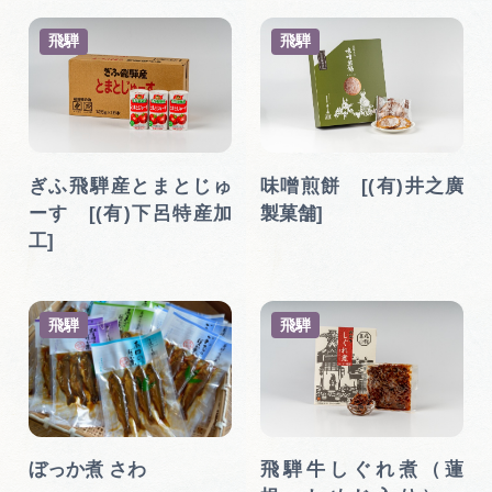
飛騨
飛騨
ぎふ飛騨産とまとじゅ
味噌煎餅 [(有)井之廣
ーす [(有)下呂特産加
製菓舗]
工]
飛騨
飛騨
ぼっか煮 さわ
飛騨牛しぐれ煮（蓮