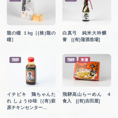
龍の瞳 １kg［(株)龍の
白真弓 純米大吟醸
瞳］
誉 [(有)蒲酒造場]
飛騨
飛騨
東濃
イチビキ 鶏ちゃんた
飛騨高山らーめん ４
れ しょうゆ味［(有)萩
食入 [(有)吉田屋]
原チキンセンター…