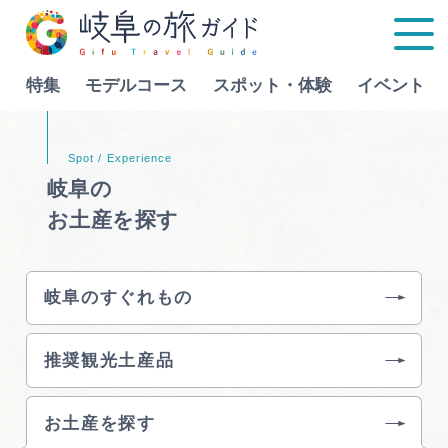
特集
モデルコース
スポット・体験
イベント
Language
岐阜の
お土産を探す
特集
モデルコース
岐阜のすぐれもの
行きたいリストを見る
スポット・体験
推奨観光土産品
イベント
お土産を探す
グルメ