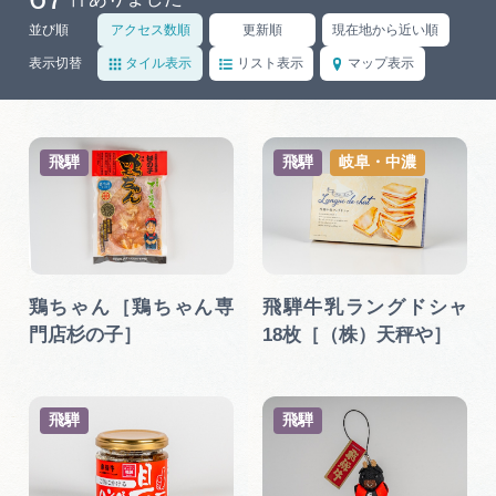
岐阜県まるごと観光エリアガイド
並び順
アクセス数順
更新順
現在地から近い順
岐阜県観光データベース
表示切替
タイル表示
リスト表示
マップ表示
旅行会社・観光事業者の皆様へ
飛騨
飛騨
岐阜・中濃
フォトライブラリー
鶏ちゃん［鶏ちゃん専
飛騨牛乳ラングドシャ
動画ライブラリー
門店杉の子］
18枚［（株）天秤や］
お問い合わせ
飛騨
飛騨
運営組織