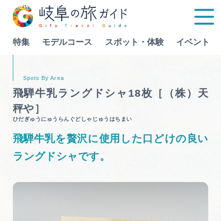
特集
モデルコース
スポット・体験
イベント
Language
飛騨牛乳ラングドシャ18枚［（株）天
秤や］
特集
ひだぎゅうにゅうらんぐどしゃじゅうはちまい
飛騨牛乳を贅沢に使用した口どけの良い
モデルコース
ラングドシャです。
行きたいリストを見る
スポット・体験
イベント
グルメ