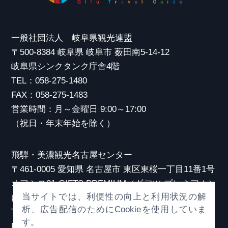
一般社団法人 岐阜県観光連盟
〒500-8384 岐阜県 岐阜市 薮田南5-14-12
岐阜県シンクタンク庁舎4階
TEL：058-275-1480
FAX：058-275-1483
営業時間：月～金曜日 9:00～17:00
（祝日・年末年始を除く）
飛騨・美濃観光名古屋センター
〒461-0005 愛知県 名古屋市 東区東桜一丁目11番1号
オアシス21 GIFTS PREMIUM（ギフツ プレミアム）
当サイトでは、利便性の向上と利用状況の解
内
析、広告配信のためにCookieを使用していま
TEL：052-253-6185
す。
FAX：052-253-6186