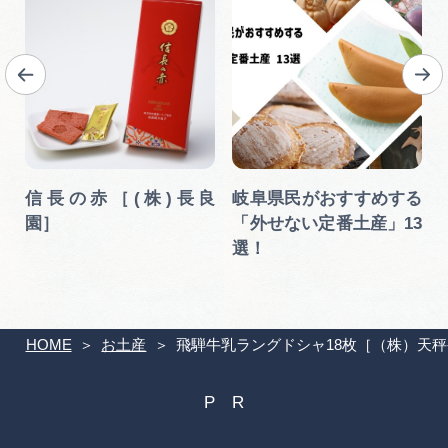
信長の赤［(株)長良
岐阜県民がおすすめする
園］
「外せない定番土産」13
選！
HOME
お土産
飛騨牛乳ラングドシャ18枚［（株）天