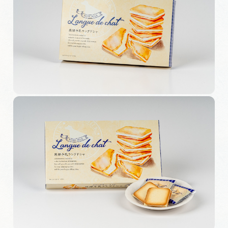
旅の予約
アクセス
インフォメーション
ぎふ旅レポーター記事
早わかり岐阜
買い物・お土産
体験予約サイト「ＶＩＳＩＴ岐阜県」
岐阜県アウトドア観光キャンペーン