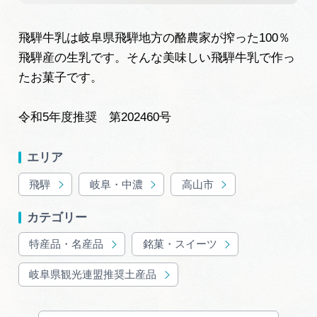
岐阜県まるごと観光エリアガイド
飛騨牛乳は岐阜県飛騨地方の酪農家が搾った100％
岐阜県観光データベース
飛騨産の生乳です。そんな美味しい飛騨牛乳で作っ
たお菓子です。
旅行会社・観光事業者の皆様へ
令和5年度推奨 第202460号
フォトライブラリー
エリア
飛騨
岐阜・中濃
高山市
動画ライブラリー
カテゴリー
特産品・名産品
銘菓・スイーツ
お問い合わせ
岐阜県観光連盟推奨土産品
運営組織