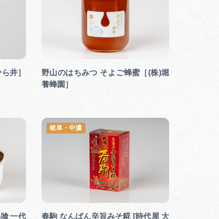
行きたいリストを見る
ひら井］
野山のはちみつ そよご蜂蜜［(株)堀
養蜂園］
岐阜・中濃
馬喰一代
春駒 なんばん辛旨みそ糀 [時代屋 大