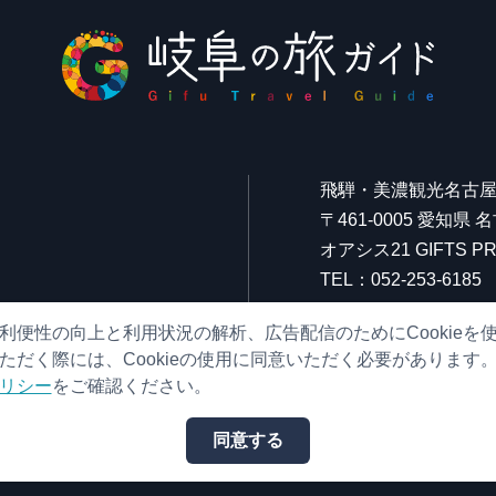
飛騨・美濃観光名古
〒461-0005 愛知県
オアシス21 GIFTS
TEL：052-253-6185
FAX：052-253-6186
利便性の向上と利用状況の解析、広告配信のためにCookieを
営業時間：10:00～21:
ただく際には、Cookieの使用に同意いただく必要があります
（原則、元日を除き年
リシー
をご確認ください。
同意する
© （一社）岐阜県観光連盟 All Rights Reserved.