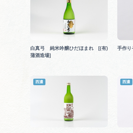
白真弓 純米吟醸ひだほまれ [(有)
手作り
蒲酒造場]
西濃
西濃