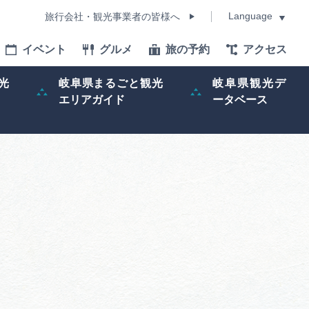
Language
旅行会社・観光事業者の皆様へ
イベント
グルメ
旅の予約
アクセス
Language
光
岐阜県まるごと観光
岐阜県観光デ
エリアガイド
ータベース
モデルコース
イベント
旅の予約
ー記事
早わかり岐阜