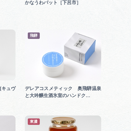
かなうわバット［下呂市］
飛騨
(キュヴ
デレアコスメティック 奥飛騨温泉
と大吟醸生酒氷室のハンドク…
東濃