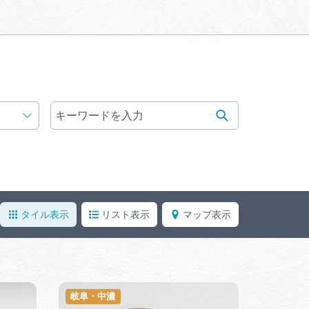
体験予約サイト「ＶＩＳＩＴ
岐阜県」
ア観光キャン
岐阜県まるごと観光エリアガ
イド
タベース
業者の皆様へ
フォトライブラリー
タイル表示
リスト表示
マップ表示
ラリー
お問い合わせ
岐阜・中濃
広告掲載
サイトポリシー