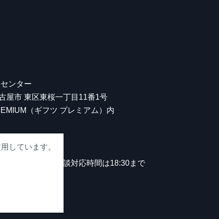
屋センター
 名古屋市 東区東桜一丁目11番1号
 PREMIUM（ギフツ プレミアム）内
使用しています。
00
。
中無休）※観光相談対応時間は18:30まで