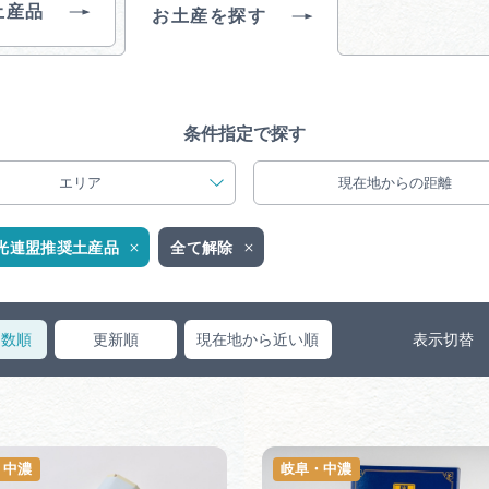
土産品
買い物・お土産
お土産を探す
岐阜県アウトド
ペーン
条件指定で探す
岐阜県観光デー
エリア
現在地からの距離
光連盟推奨土産品
全て解除
旅行会社・観光事
ス数順
更新順
現在地から近い順
表示切替
動画ライブ
・中濃
岐阜・中濃
運営組織