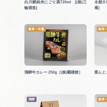
白川郷純米にごり酒720ml [(株)三
水都大
輪酒造]
庵]
岐阜・中濃
岐阜
飛騨牛カレー 250g［(株)覇楼館］
栗んと
飛騨
岐阜