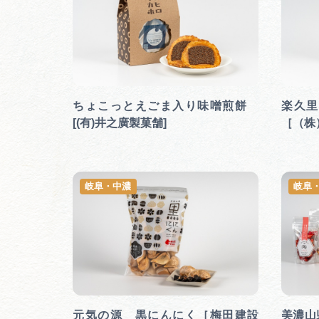
ちょこっとえごま入り味噌煎餅
楽久里
[(有)井之廣製菓舗]
［（株
岐阜・中濃
岐阜
元気の源 黒にんにく［梅田建設
美濃山