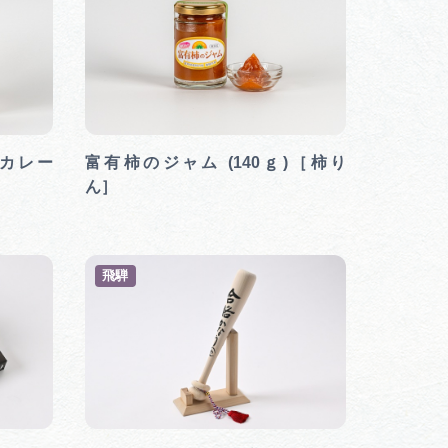
カレー
富有柿のジャム (140ｇ)［柿り
］
ん］
飛騨