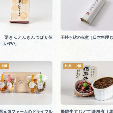
 栗きんとんきんつば６個
子持ち鮎の赤煮［日本料理 
）天秤や］
・中濃
岐阜・中濃
県元気ファームのドライフル
飛騨牛すじどて味噌煮［