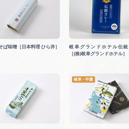
そば味噌［日本料理 ひら井］
岐阜グランドホテル伝統
［(株)岐阜グランドホテル
岐阜・中濃