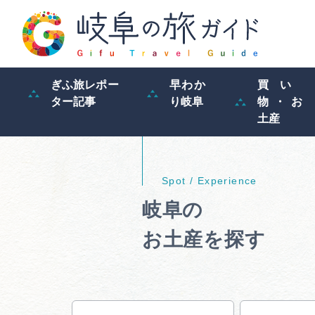
ぎふ旅レポー
早わか
買い
ター記事
り岐阜
物・お
土産
岐阜の
お土産を探す