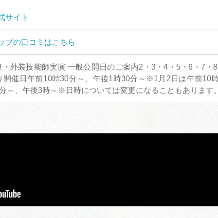
式サイト
ップの口コミはこちら
・外装技能師実演 一般公開日のご案内2・3・4・5・6・7・8
り開催日午前10時30分～、午後1時30分～※1月2日は午前1
0分～、午後3時～※日時については変更になることもあります