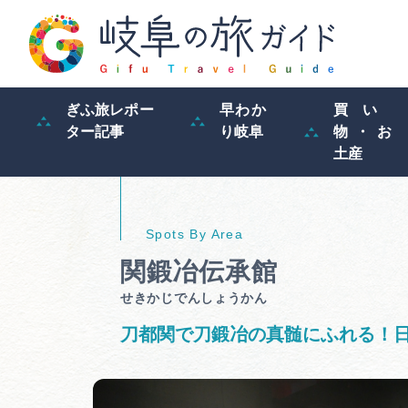
ぎふ旅レポー
早わか
買い
ター記事
り岐阜
物・お
土産
関鍛冶伝承館
せきかじでんしょうかん
刀都関で刀鍛冶の真髄にふれる！