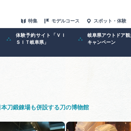
特集
モデルコース
スポット・体験
体験予約サイト「ＶＩ
岐阜県アウトドア観
ＳＩＴ岐阜県」
キャンペーン
特集
スポット・体験
グルメ
アクセス
日本刀鍛錬場も併設する刀の博物館
ぎふ旅レポータ