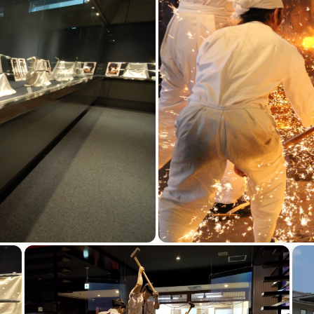
買い物・お土産
岐阜県アウトド
ペーン
岐阜県観光デー
旅行会社・観光事
動画ライブ
運営組織