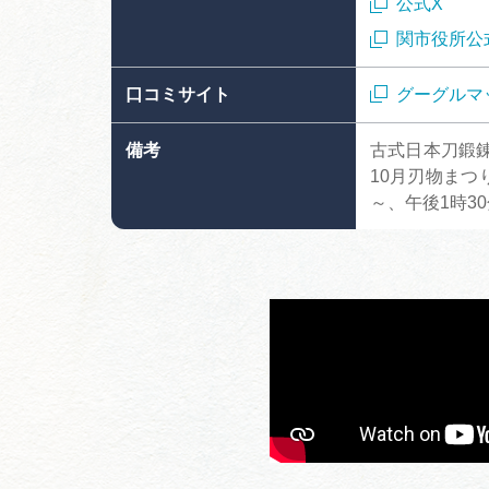
公式X
関市役所公
口コミサイト
グーグルマ
備考
古式日本刀鍛錬
10月刃物まつ
～、午後1時3