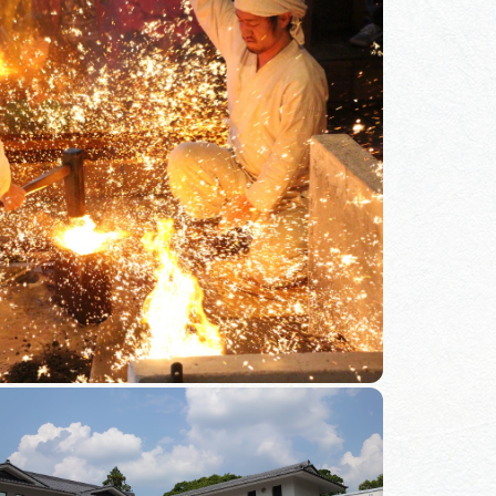
体験予約サイト「ＶＩＳＩＴ
岐阜県」
ア観光キャン
岐阜県まるごと観光エリアガ
イド
タベース
業者の皆様へ
フォトライブラリー
ラリー
お問い合わせ
広告掲載
サイトポリシー