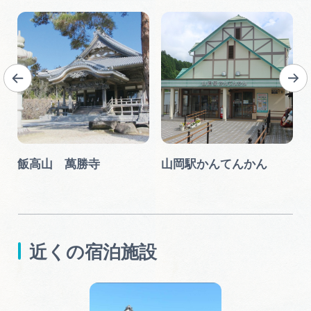
柴
飯高山 萬勝寺
山岡駅かんてんかん
近くの宿泊施設