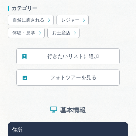
岐阜県まるごと観光エリアガイド
カテゴリー
岐阜県観光データベース
自然に癒される
レジャー
体験・見学
お土産店
旅行会社・観光事業者の皆様へ
行きたいリストに追加
フォトライブラリー
フォトツアーを見る
動画ライブラリー
お問い合わせ
基本情報
運営組織
住所