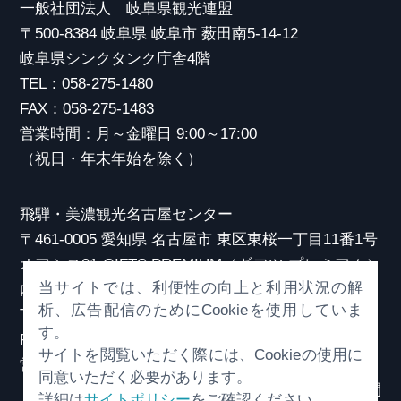
一般社団法人 岐阜県観光連盟
〒500-8384 岐阜県 岐阜市 薮田南5-14-12
岐阜県シンクタンク庁舎4階
TEL：058-275-1480
FAX：058-275-1483
営業時間：月～金曜日 9:00～17:00
（祝日・年末年始を除く）
飛騨・美濃観光名古屋センター
〒461-0005 愛知県 名古屋市 東区東桜一丁目11番1号
オアシス21 GIFTS PREMIUM（ギフツ プレミアム）
当サイトでは、利便性の向上と利用状況の解
内
析、広告配信のためにCookieを使用していま
TEL：052-253-6185
す。
FAX：052-253-6186
サイトを閲覧いただく際には、Cookieの使用に
営業時間：10:00～21:00
同意いただく必要があります。
（原則、元日を除き年中無休）※観光相談対応時間
詳細は
サイトポリシー
をご確認ください。