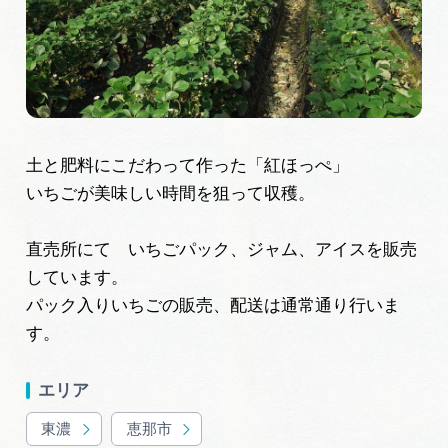
旅の予約
アクセス
インフォメーション
土と肥料にこだわって作った「紅ほっぺ」
いちごが美味しい時間を狙って収穫。
ぎふ旅レポーター記事
早わかり岐阜
直売所にて いちごパック、ジャム、アイスを販売
しています。
買い物・お土産
パック入りいちごの販売、配送は通常通り行いま
す。
体験予約サイト「ＶＩＳＩＴ岐阜県」
エリア
岐阜県アウトドア観光キャンペーン
東濃
恵那市