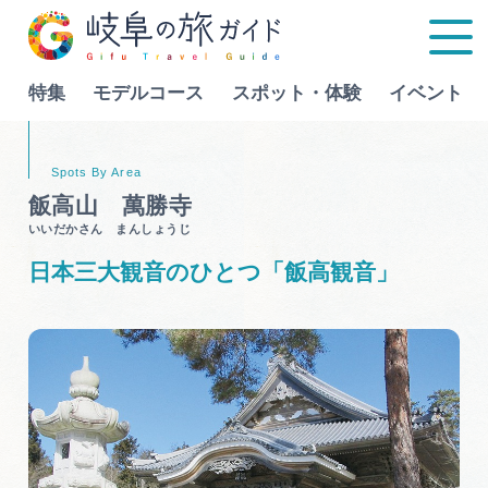
特集
モデルコース
スポット・体験
イベント
Language
飯高山 萬勝寺
いいだかさん まんしょうじ
特集
日本三大観音のひとつ「飯高観音」
モデルコース
行きたいリストを見る
スポット・体験
イベント
グルメ