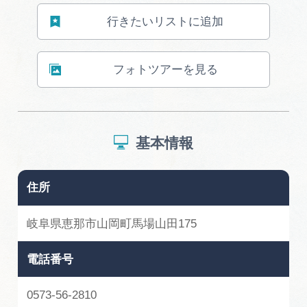
岐阜県まるごと観光エリアガイド
行きたいリストに追加
岐阜県観光データベース
フォトツアーを見る
旅行会社・観光事業者の皆様へ
基本情報
フォトライブラリー
住所
動画ライブラリー
岐阜県恵那市山岡町馬場山田175
お問い合わせ
電話番号
運営組織
0573-56-2810