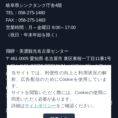
岐阜県シンクタンク庁舎4階
TEL：058-275-1480
FAX：058-275-1483
営業時間：月～金曜日 9:00～17:00
（祝日・年末年始を除く）
飛騨・美濃観光名古屋センター
〒461-0005 愛知県 名古屋市 東区東桜一丁目11番1号
オアシス21 GIFTS PREMIUM（ギフツ プレミアム）
当サイトでは、利便性の向上と利用状況の解
内
析、広告配信のためにCookieを使用していま
TEL：052-253-6185
す。
FAX：052-253-6186
サイトを閲覧いただく際には、Cookieの使用に
営業時間：10:00～21:00
同意いただく必要があります。
（原則、元日を除き年中無休）※観光相談対応時間
詳細は
サイトポリシー
をご確認ください。
は18:30まで