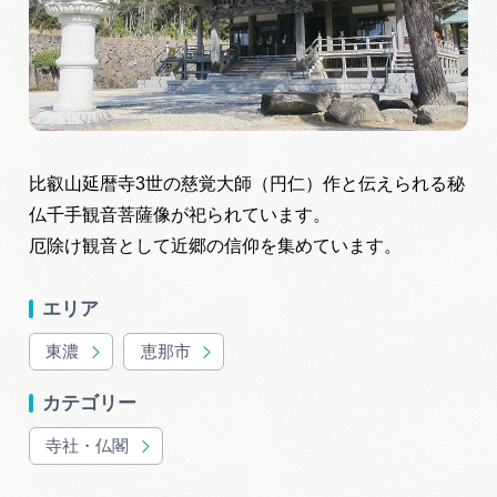
旅の予約
アクセス
インフォメーション
比叡山延暦寺3世の慈覚大師（円仁）作と伝えられる秘
仏千手観音菩薩像が祀られています。
ぎふ旅レポーター記事
厄除け観音として近郷の信仰を集めています。
早わかり岐阜
エリア
買い物・お土産
東濃
恵那市
体験予約サイト「ＶＩＳＩＴ岐阜県」
カテゴリー
寺社・仏閣
岐阜県アウトドア観光キャンペーン