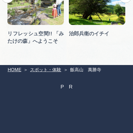
リフレッシュ空間!! 「み
治郎兵衛のイチイ
たけの森」へようこそ
HOME
スポット・体験
飯高山 萬勝寺