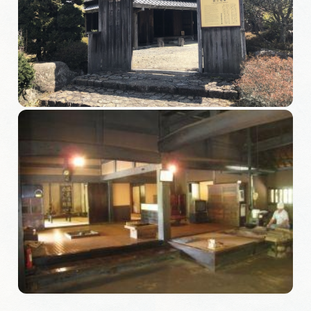
旅の予約
アクセス
インフォメーション
ぎふ旅レポーター記事
早わかり岐阜
買い物・お土産
体験予約サイト「ＶＩＳＩＴ岐阜県」
岐阜県アウトドア観光キャンペーン