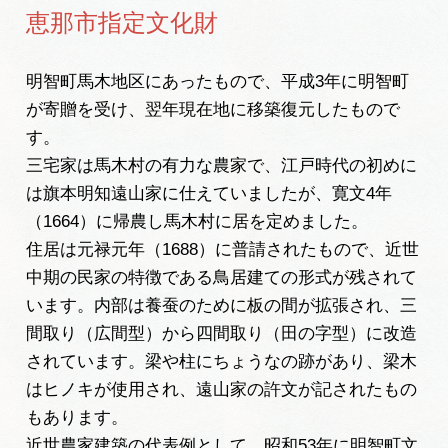
岐阜県まるごと観光エリアガイド
恵那市指定文化財
岐阜県観光データベース
明智町馬木地区にあったもので、平成3年に明智町
が寄贈を受け、翌年現在地に移築復元したもので
す。
旅行会社・観光事業者の皆様へ
三宅家は馬木村の有力な農家で、江戸時代の初めに
は旗本明知遠山家に仕えていましたが、寛文4年
フォトライブラリー
（1664）に帰農し馬木村に居を定めました。
住居は元禄元年（1688）に普請されたもので、近世
中期の民家の特徴である鳥居建ての形式が残されて
動画ライブラリー
います。内部は養蚕のために板の間が拡張され、三
間取り（広間型）から四間取り（田の字型）に改造
お問い合わせ
されています。梁や柱にちょうなの跡があり、梁木
はヒノキが使用され、遠山家の許文が記されたもの
もあります。
運営組織
近世農家建築の代表例として、昭和53年に明智町文