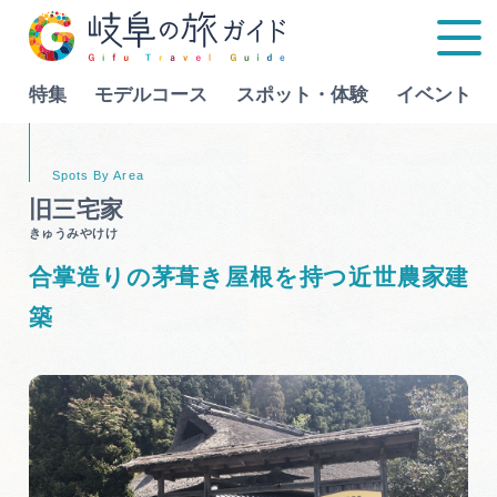
特集
モデルコース
スポット・体験
イベント
Language
旧三宅家
きゅうみやけけ
特集
合掌造りの茅葺き屋根を持つ近世農家建
モデルコース
築
行きたいリストを見る
スポット・体験
イベント
グルメ