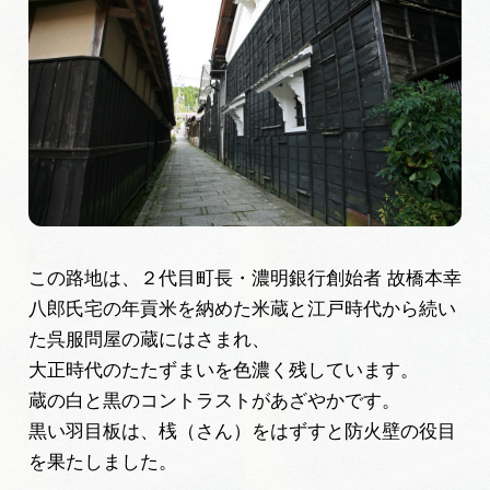
岐阜県まるごと観光エリアガイド
岐阜県観光データベース
旅行会社・観光事業者の皆様へ
フォトライブラリー
この路地は、２代目町長・濃明銀行創始者 故橋本幸
八郎氏宅の年貢米を納めた米蔵と江戸時代から続い
動画ライブラリー
た呉服問屋の蔵にはさまれ、
大正時代のたたずまいを色濃く残しています。
お問い合わせ
蔵の白と黒のコントラストがあざやかです。
黒い羽目板は、桟（さん）をはずすと防火壁の役目
を果たしました。
運営組織