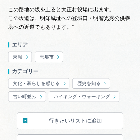
広告掲載
この路地の坂を上ると大正村役場に出ます。
サイトポリシー
この坂道は、明知城址への登城口・明智光秀公供養
塔への近道でもあります。
"
エリア
東濃
恵那市
カテゴリー
文化・暮らしを感じる
歴史を知る
古い町並み
ハイキング・ウォーキング
行きたいリストに追加