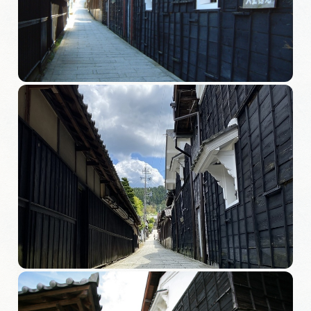
旅の予約
アクセス
インフォメーション
ぎふ旅レポーター記事
早わかり岐阜
買い物・お土産
体験予約サイト「ＶＩＳＩＴ岐阜県」
岐阜県アウトドア観光キャンペーン