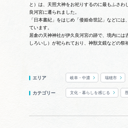
と）は、天照大神をお祀りするのに最もふさわ
良河宮に遷られました。
「日本書紀」をはじめ「倭姫命世記」などには
ています。
居倉の天神神社が伊久良河宮の跡で、境内には
しろいし）が祀られており、神獣文鏡などの祭
岐阜・中濃
瑞穂市
エリア
文化・暮らしを感じる
カテゴリー