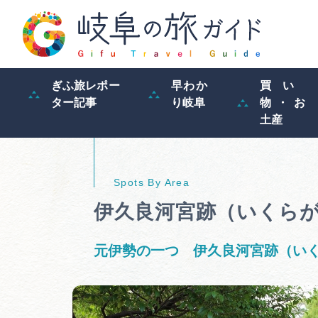
ぎふ旅レポー
早わか
買い
ター記事
り岐阜
物・お
土産
伊久良河宮跡（いくら
元伊勢の一つ 伊久良河宮跡（い