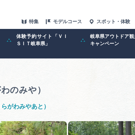
特集
モデルコース
スポット・体験
体験予約サイト「ＶＩ
岐阜県アウトドア観
ＳＩＴ岐阜県」
キャンペーン
特集
スポット・体験
グルメ
がわのみや）
アクセス
くらがわみやあと）
ぎふ旅レポータ