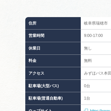
住所
岐阜県瑞穂市
営業時間
9:00-17:00
休業日
無し
料金
無料
アクセス
みずほバス本
駐車場(大型バス)
0台
駐車場(普通自動車)
1台
ウェブサイト
https://www.