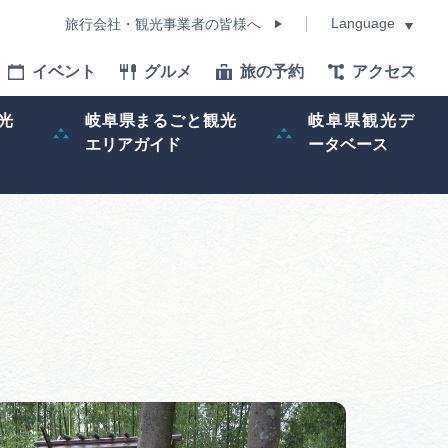
Language
旅行会社・観光事業者の皆様へ
イベント
グルメ
旅の予約
アクセス
Language
光
岐阜県まるごと観光
岐阜県観光デ
エリアガイド
ータベース
モデルコース
イベント
旅の予約
ー記事
早わかり岐阜