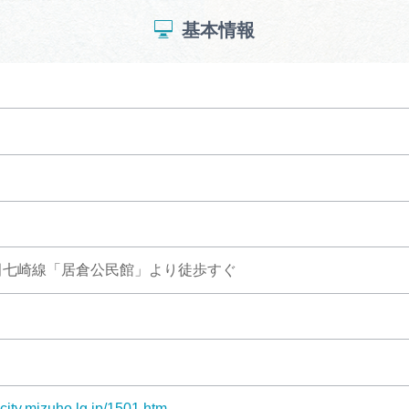
基本情報
田七崎線「居倉公民館」より徒歩すぐ
city.mizuho.lg.jp/1501.htm