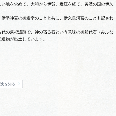
しい地を求めて、大和から伊賀、近江を経て、美濃の国の伊久
、伊勢神宮の御遷幸のことと共に、伊久良河宮のことも記され
古代の祭祀遺跡で、神の宿る石という意味の御船代石（みふな
祀遺物が出土しています。
歴史を知る