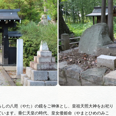
買い物・お土産
岐阜県アウトド
ペーン
岐阜県観光デー
旅行会社・観光事
動画ライブ
るしの八咫（やた）の鏡をご神体とし、皇祖天照大神をお祀り
運営組織
ています。垂仁天皇の時代、皇女倭姫命（やまとひめのみこ