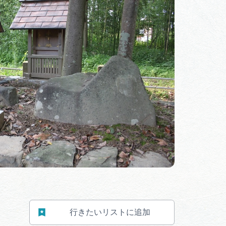
体験予約サイト「ＶＩＳＩＴ
岐阜県」
ア観光キャン
岐阜県まるごと観光エリアガ
イド
タベース
業者の皆様へ
フォトライブラリー
ラリー
お問い合わせ
行きたいリストに追加
広告掲載
サイトポリシー