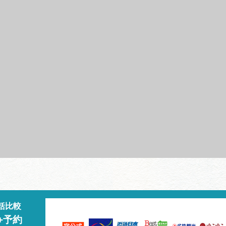
括比較
+予約