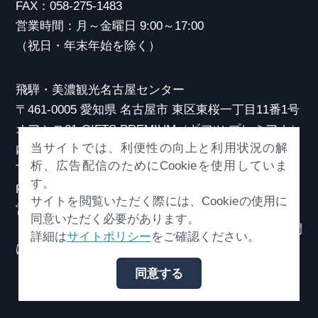
FAX：058-275-1483
営業時間：月～金曜日 9:00～17:00
（祝日・年末年始を除く）
飛騨・美濃観光名古屋センター
〒461-0005 愛知県 名古屋市 東区東桜一丁目11番1号
オアシス21 GIFTS PREMIUM（ギフツ プレミアム）
当サイトでは、利便性の向上と利用状況の解
内
析、広告配信のためにCookieを使用していま
TEL：052-253-6185
す。
FAX：052-253-6186
サイトを閲覧いただく際には、Cookieの使用に
営業時間：10:00～21:00
同意いただく必要があります。
（原則、元日を除き年中無休）※観光相談対応時間
詳細は
サイトポリシー
をご確認ください。
は18:30まで
同意する
© （一社）岐阜県観光連盟 All Rights Reserved.