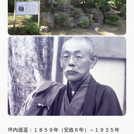
旅の予約
アクセス
インフォメーション
ぎふ旅レポーター記事
早わかり岐阜
買い物・お土産
体験予約サイト「ＶＩＳＩＴ岐阜県」
岐阜県アウトドア観光キャンペーン
坪内逍遥：１８５９年（安政６年）～１９３５年