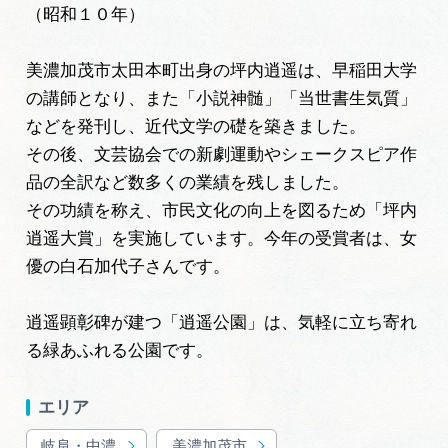
岐阜県まるごと観光エリアガイド
（昭和１０年）
岐阜県観光データベース
美濃加茂市太田本町出身の坪内逍遥は、早稲田大学
の講師となり、また「小説神髄」「当世書生気質」
などを発刊し、近代文学の礎を築きました。
旅行会社・観光事業者の皆様へ
その後、文芸協会での新劇運動やシェークスピア作
品の全訳など数多くの業績を残しました。
その功績を称え、市民文化の向上を図るため「坪内
フォトライブラリー
逍遥大賞」を実施しています。今年の受賞者は、女
優の白石加代子さんです。
動画ライブラリー
逍遥顕彰碑が建つ「逍遥公園」は、気軽に立ち寄れ
る緑あふれる公園です。
お問い合わせ
エリア
運営組織
岐阜・中濃
美濃加茂市