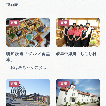
博石館
東濃
東濃
明知鉄道「グルメ食堂
岐阜中津川 ちこり村
車」
「おばあちゃんのお弁当列車」…
東濃
東濃