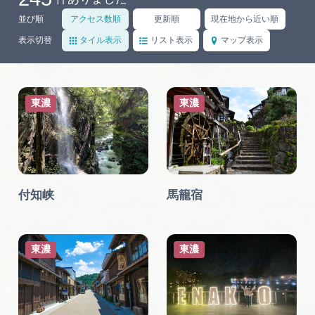
岐阜県まるごと観光エリアガイド
並び順
アクセス数順
更新順
現在地から近い順
岐阜県観光データベース
表示切替
タイル表示
リスト表示
マップ表示
旅行会社・観光事業者の皆様へ
東濃
東濃
フォトライブラリー
付知峡
馬籠宿
動画ライブラリー
お問い合わせ
東濃
東濃
運営組織