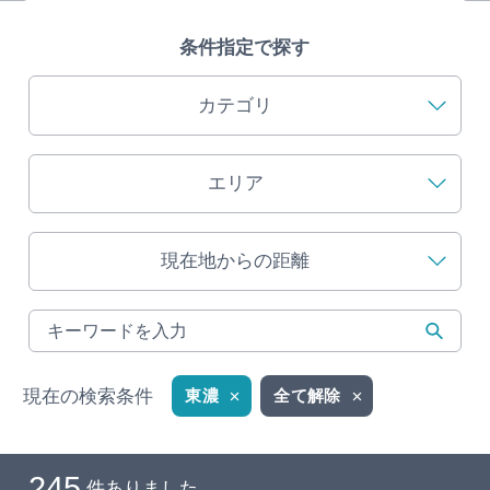
旅の予約
条件指定で探す
アクセス
カテゴリ
インフォメーション
エリア
ぎふ旅レポーター記事
現在地からの距離
早わかり岐阜
買い物・お土産
体験予約サイト「ＶＩＳＩＴ岐阜県」
現在の検索条件
東濃
全て解除
岐阜県アウトドア観光キャンペーン
245
件ありました