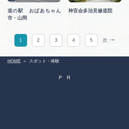
道の駅 おばあちゃん
神言会多治見修道院
市・山岡
1
2
3
4
5
次
HOME
スポット・体験