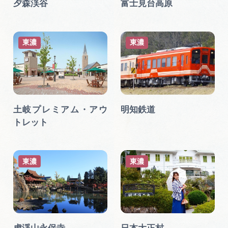
夕森渓谷
富士見台高原
東濃
東濃
土岐プレミアム・アウ
明知鉄道
トレット
東濃
東濃