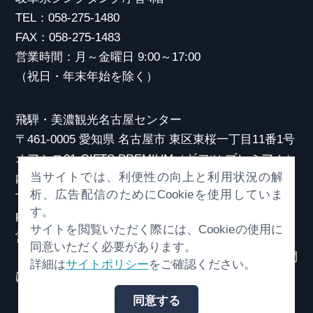
TEL：058-275-1480
FAX：058-275-1483
営業時間：月～金曜日 9:00～17:00
（祝日・年末年始を除く）
飛騨・美濃観光名古屋センター
〒461-0005 愛知県 名古屋市 東区東桜一丁目11番1号
オアシス21 GIFTS PREMIUM（ギフツ プレミアム）
当サイトでは、利便性の向上と利用状況の解
内
析、広告配信のためにCookieを使用していま
TEL：052-253-6185
す。
FAX：052-253-6186
サイトを閲覧いただく際には、Cookieの使用に
営業時間：10:00～21:00
同意いただく必要があります。
（原則、元日を除き年中無休）※観光相談対応時間
詳細は
サイトポリシー
をご確認ください。
は18:30まで
同意する