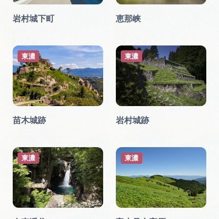
広告掲載
岩村城下町
恵那峡
サイトポリシー
東濃
東濃
苗木城跡
岩村城跡
東濃
東濃