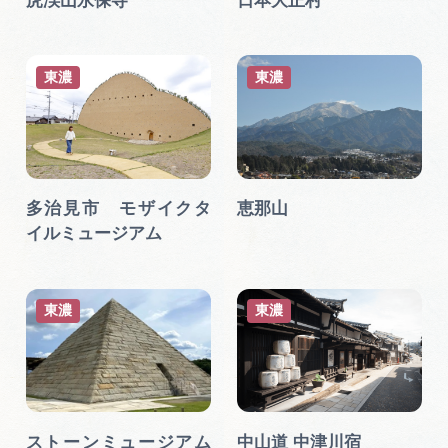
虎渓山永保寺
日本大正村
東濃
東濃
多治見市 モザイクタ
恵那山
イルミュージアム
東濃
東濃
ストーンミュージアム
中山道 中津川宿