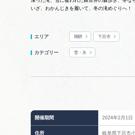
凍った滝、雪に覆われた銀世界の森歩き、冬な
いざ、わかんじきを履いて、冬の滝めぐりへ！
飛騨
下呂市
エリア
雪・氷
カテゴリー
開催期間
2024年2月1
住所
岐阜県下呂市