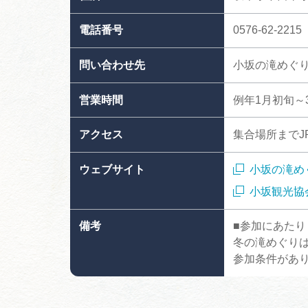
電話番号
0576-62-2215
問い合わせ先
小坂の滝めぐり
営業時間
例年1月初旬～
アクセス
集合場所までJ
ウェブサイト
小坂の滝め
小坂観光協
備考
■参加にあたり
冬の滝めぐり
参加条件があ