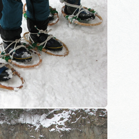
体験予約サイト「ＶＩＳＩＴ
岐阜県」
ア観光キャン
岐阜県まるごと観光エリアガ
イド
タベース
業者の皆様へ
フォトライブラリー
ラリー
お問い合わせ
広告掲載
サイトポリシー