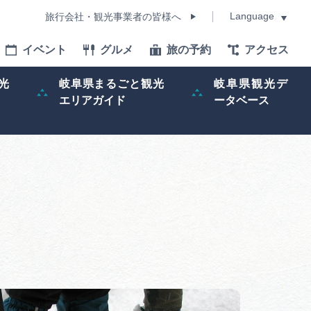
Language
旅行会社・観光事業者の皆様へ
イベント
グルメ
旅の予約
アクセス
Language
光
岐阜県まるごと観光
岐阜県観光デ
エリアガイド
ータベース
モデルコース
イベント
旅の予約
ー記事
早わかり岐阜