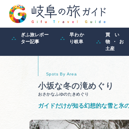
ぎふ旅レポー
早わか
買い
ター記事
り岐阜
物・お
土産
小坂な冬の滝めぐり
おさかなふゆのたきめぐり
ガイドだけが知る幻想的な雪と氷