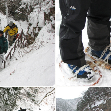
買い物・お土産
岐阜県アウトド
ペーン
岐阜県観光デー
旅行会社・観光事
動画ライブ
運営組織