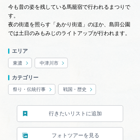
岐阜県まるごと観光エリアガイド
今も昔の姿を残している馬籠宿で行われるまつりで
す。
岐阜県観光データベース
夜の街道を照らす「あかり街道」のほか、島田公園
では土日のみもみじのライトアップが行われます。
旅行会社・観光事業者の皆様へ
エリア
東濃
中津川市
フォトライブラリー
カテゴリー
動画ライブラリー
祭り・伝統行事
戦国・歴史
お問い合わせ
行きたいリストに追加
運営組織
フォトツアーを見る