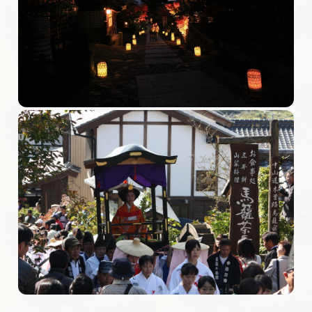
旅の予約
アクセス
インフォメーション
ぎふ旅レポーター記事
早わかり岐阜
買い物・お土産
体験予約サイト「ＶＩＳＩＴ岐阜県」
岐阜県アウトドア観光キャンペーン