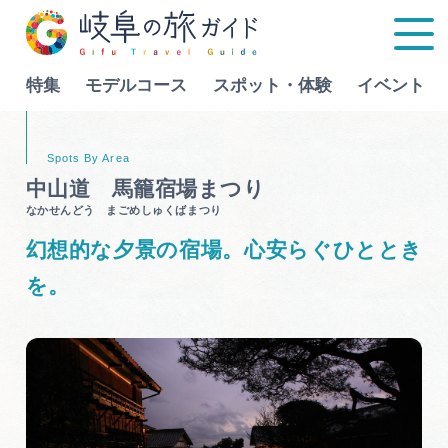
特集
モデルコース
スポット・体験
イベント
Language
中山道 馬籠宿場まつり
なかせんどう まごめしゅくばまつり
特集
幻想的な夕景の宿場。心安らぐひととき
モデルコース
を。
行きたいリストを見る
スポット・体験
イベント
グルメ