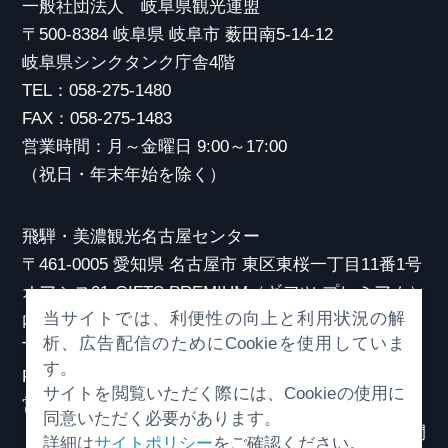
一般社団法人 岐阜県観光連盟
〒500-8384 岐阜県 岐阜市 薮田南5-14-12
岐阜県シンクタンク庁舎4階
TEL：058-275-1480
FAX：058-275-1483
営業時間：月～金曜日 9:00～17:00
（祝日・年末年始を除く）
飛騨・美濃観光名古屋センター
〒461-0005 愛知県 名古屋市 東区東桜一丁目11番1号
オアシス21 GIFTS PREMIUM（ギフツ プレミアム）
当サイトでは、利便性の向上と利用状況の解
内
析、広告配信のためにCookieを使用していま
TEL：052-253-6185
す。
FAX：052-253-6186
サイトを閲覧いただく際には、Cookieの使用に
営業時間：10:00～21:00
同意いただく必要があります。
（原則、元日を除き年中無休）※観光相談対応時間
詳細は
サイトポリシー
をご確認ください。