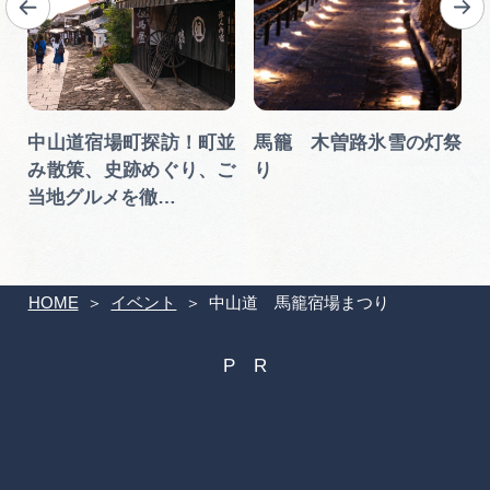
中山道宿場町探訪！町並
馬籠 木曽路氷雪の灯祭
み散策、史跡めぐり、ご
り
当地グルメを徹…
HOME
イベント
中山道 馬籠宿場まつり