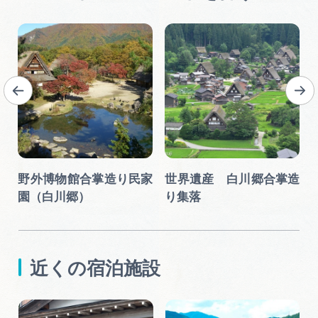
野外博物館合掌造り民家
世界遺産 白川郷合掌造
園（白川郷）
り集落
近くの宿泊施設