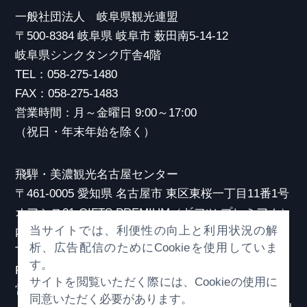
一般社団法人 岐阜県観光連盟
〒500-8384 岐阜県 岐阜市 薮田南5-14-12
岐阜県シンクタンク庁舎4階
TEL：058-275-1480
FAX：058-275-1483
営業時間：月～金曜日 9:00～17:00
（祝日・年末年始を除く）
飛騨・美濃観光名古屋センター
〒461-0005 愛知県 名古屋市 東区東桜一丁目11番1号
オアシス21 GIFTS PREMIUM（ギフツ プレミアム）
当サイトでは、利便性の向上と利用状況の解
内
析、広告配信のためにCookieを使用していま
TEL：052-253-6185
す。
FAX：052-253-6186
サイトを閲覧いただく際には、Cookieの使用に
営業時間：10:00～21:00
同意いただく必要があります。