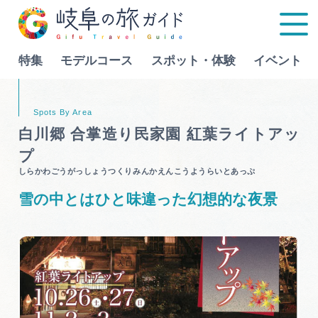
特集
モデルコース
スポット・体験
イベント
Language
白川郷 合掌造り民家園 紅葉ライトアッ
プ
特集
しらかわごうがっしょうつくりみんかえんこうようらいとあっぷ
雪の中とはひと味違った幻想的な夜景
モデルコース
行きたいリストを見る
スポット・体験
イベント
グルメ