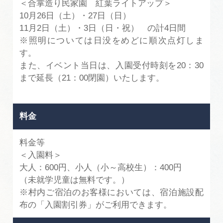
＜合掌造り民家園 紅葉ライトアップ＞
10月26日（土）・27日（日）
11月2日（土）・3日（日・祝） の計4日間
※照明については日没をめどに順次点灯しま
す。
また、イベント当日は、入園受付時刻を20：30
まで延長（21：00閉園）いたします。
料金
料金等
＜入園料＞
大人：600円、小人（小～高校生）：400円
（未就学児童は無料です。）
※村内ご宿泊のお客様においては、宿泊施設配
布の「入園割引券」がご利用できます。