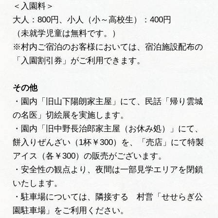
＜入園料＞
大人：800円、小人（小～高校生）：400円
（未就学児童は無料です。）
※村内ご宿泊のお客様においては、宿泊施設配布の
「入園割引券」がご利用できます。
その他
・園内「旧山下陽朗家主屋」にて、民話「帰り雲城
の名医」切絵展を実施します。
・園内「旧中野長治郎家主屋（お休み処）」にて、
餅入りぜんざい（1杯￥300）を、「売店」にて特製
アイス（各￥300）の販売がございます。
・安全性の観点より、夜間は一部見学エリアを閉鎖
いたします。
・駐車場については、隣接する 村営「せせらぎ公
園駐車場」をご利用ください。