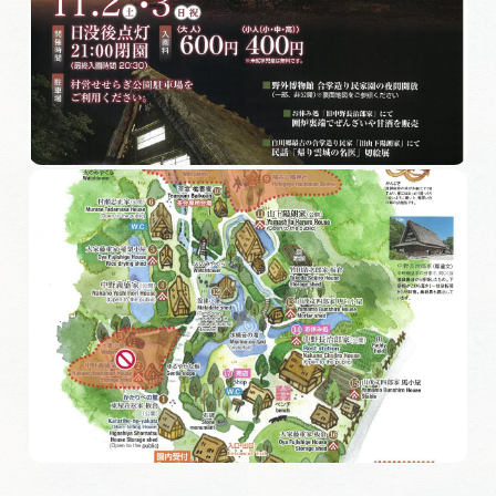
旅の予約
アクセス
インフォメーション
ぎふ旅レポーター記事
早わかり岐阜
買い物・お土産
体験予約サイト「ＶＩＳＩＴ岐阜県」
岐阜県アウトドア観光キャンペーン