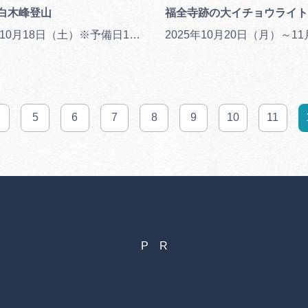
白木峰登山
福全寺跡の大イチョウライト
2025年10月18日（土）※予備日10/19（日）
5
6
7
8
9
10
11