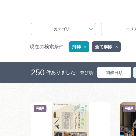
カテゴリ
エリ
現在の検索条件
飛騨
全て解除
250
件ありました
並び順
開催日順
飛騨
飛騨