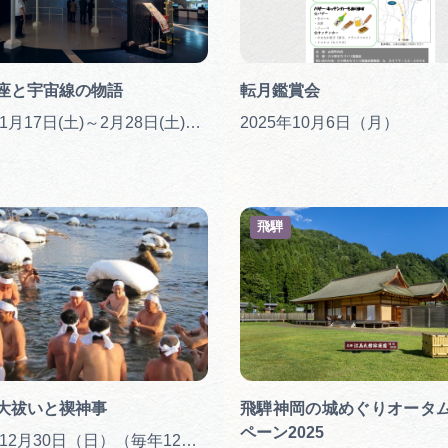
座と宇宙線の物語
転月鑑賞会
2026年1月17日(土)～2月28日(土) ※水曜休館
2025年10月6日（月）
飛騨
大祓いと禊神事
飛騨神岡の城めぐりオータ
ペーン2025
2025年12月30日（日）（毎年12月30日）