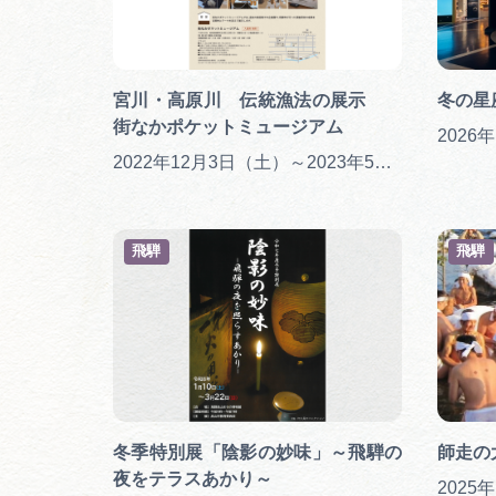
宮川・高原川 伝統漁法の展示
冬の星
街なかポケットミュージアム
2022年12月3日（土）～2023年5月28日（日）
飛騨
飛騨
冬季特別展「陰影の妙味」～飛騨の
師走の
夜をテラスあかり～