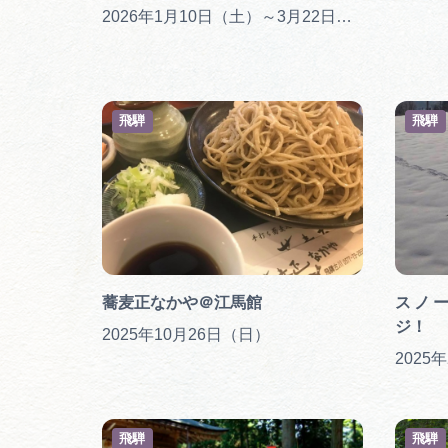
2026年1月10日（土）～3月22日（日）
飛騨
飛騨
蕎麦正なかや＠江馬館
スノ
ジ！
2025年10月26日（日）
2025
飛騨
飛騨