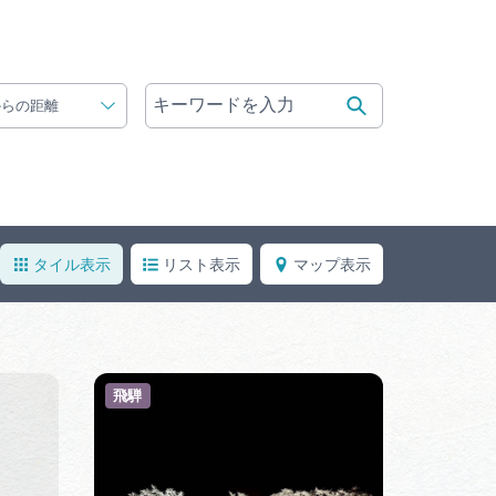
体験予約サイト「ＶＩＳＩＴ
岐阜県」
ア観光キャン
岐阜県まるごと観光エリアガ
からの距離
イド
タベース
タイル表示
リスト表示
マップ表示
業者の皆様へ
フォトライブラリー
ラリー
お問い合わせ
飛騨
広告掲載
サイトポリシー