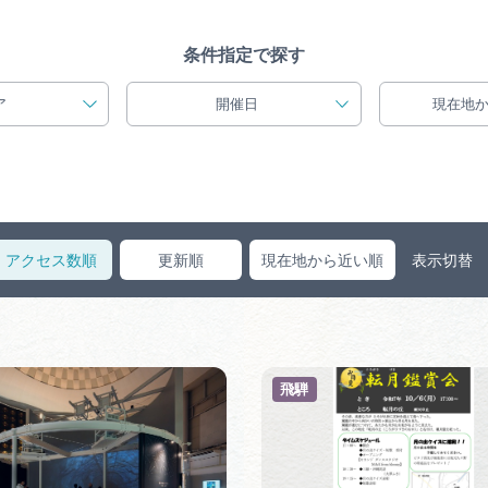
買い物・お土産
条件指定で探す
岐阜県アウトド
ア
開催日
現在地
ペーン
岐阜県観光デー
アクセス数順
更新順
現在地から近い順
表示切替
旅行会社・観光事
動画ライブ
飛騨
運営組織