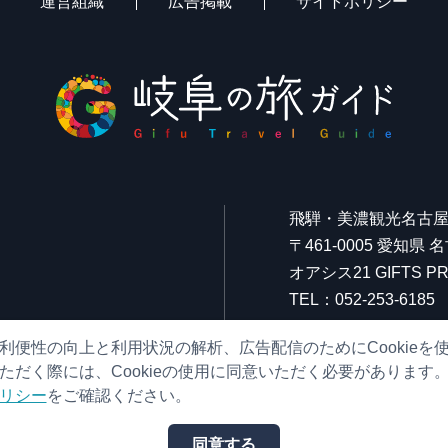
運営組織
広告掲載
サイトポリシー
飛騨・美濃観光名古
〒461-0005 愛知県
オアシス21 GIFTS
TEL：052-253-6185
FAX：052-253-6186
利便性の向上と利用状況の解析、広告配信のためにCookieを
営業時間：10:00～21:
ただく際には、Cookieの使用に同意いただく必要があります
（原則、元日を除き年
リシー
をご確認ください。
同意する