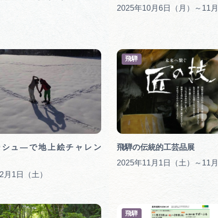
飛騨
ーシュ―で地上絵チャレン
飛騨の伝統的工芸品展
年2月1日（土）
飛騨