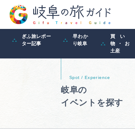
ぎふ旅レポー
早わか
買い
ター記事
り岐阜
物・お
土産
岐阜の
イベントを探す