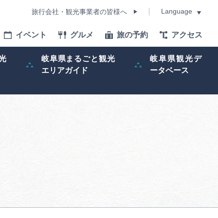
Language
旅行会社・観光事業者の皆様へ
イベント
グルメ
旅の予約
アクセス
Language
光
岐阜県まるごと観光
岐阜県観光デ
エリアガイド
ータベース
モデルコース
イベント
旅の予約
ー記事
早わかり岐阜