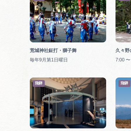
荒城神社鉦打・獅子舞
久々野の
毎年9月第1日曜日
7:00 〜
飛騨
飛騨