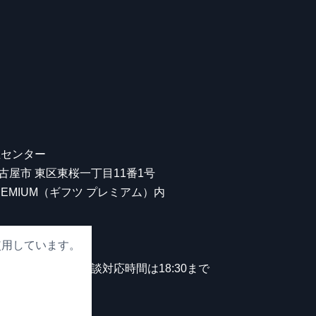
屋センター
 名古屋市 東区東桜一丁目11番1号
 PREMIUM（ギフツ プレミアム）内
使用しています。
00
。
中無休）※観光相談対応時間は18:30まで