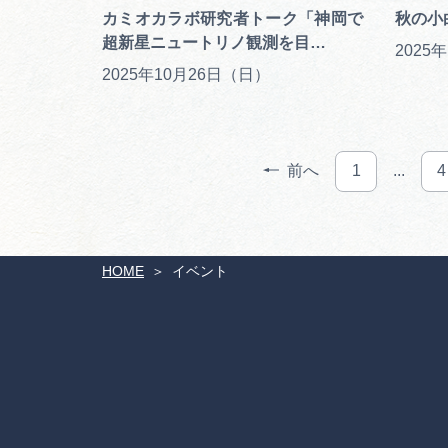
カミオカラボ研究者トーク「神岡で
秋の小
超新星ニュートリノ観測を目…
2025年10月26日（日）
前へ
1
...
4
HOME
イベント