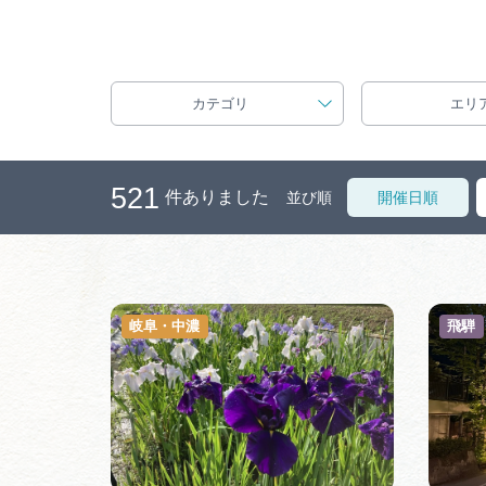
カテゴリ
エリ
521
件ありました
並び順
開催日順
岐阜・中濃
飛騨