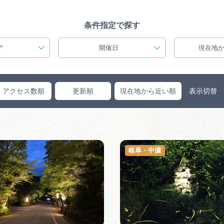
買い物・お土産
条件指定で探す
岐阜県アウトド
ア
開催日
現在地
ペーン
岐阜県観光デー
アクセス数順
更新順
現在地から近い順
表示切替
旅行会社・観光事
岐阜・中濃
動画ライブ
運営組織