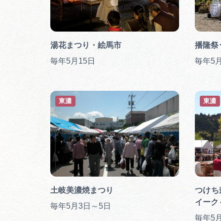
湯花まつり・絵馬市
播隆祭
毎年5月15日
毎年5
東濃
東濃
土岐美濃焼まつり
つけち
イーク
毎年5月3日～5日