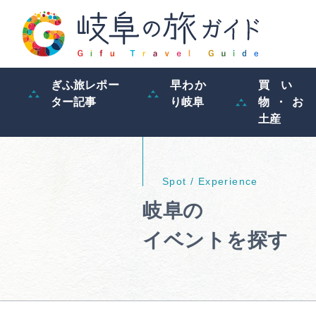
ぎふ旅レポー
早わか
買い
ター記事
り岐阜
物・お
土産
岐阜の
イベントを探す