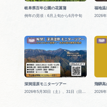
岐阜県百年公園の花菖蒲
福地温
例年の見頃：6月上旬から6月中旬
飛騨
飛騨
深洞湿原モニターツアー
飛騨高
2026年5月30日（土）、31日（日）、6月1日（月）