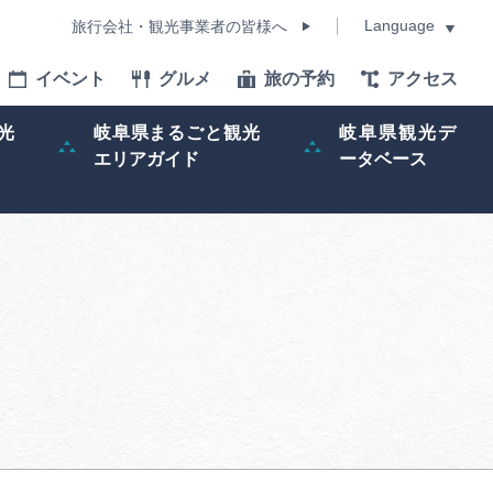
Language
旅行会社・観光事業者の皆様へ
イベント
グルメ
旅の予約
アクセス
Language
光
岐阜県まるごと観光
岐阜県観光デ
エリアガイド
ータベース
モデルコース
イベント
旅の予約
ー記事
早わかり岐阜