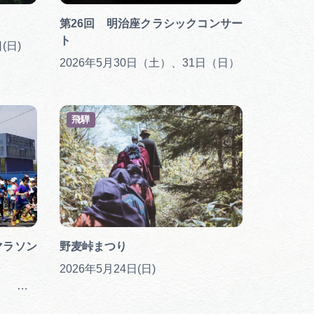
第26回 明治座クラシックコンサー
ト
(日)
2026年5月30日（土）、31日（日）
飛騨
マラソン
野麦峠まつり
2026年5月24日(日)
第9回 2026年5月24日（日） 雨天決行（ただし主催者判断による）