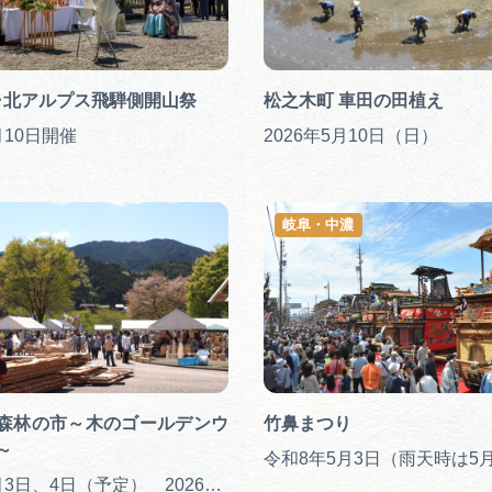
･北アルプス飛騨側開山祭
松之木町 車田の田植え
月10日開催
2026年5月10日（日）
岐阜・中濃
森林の市～木のゴールデンウ
竹鼻まつり
～
令和8年5月3日（雨天時は5
毎年5月3日、4日（予定） 2026年5月3日（祝・日）、4日（月・祝）