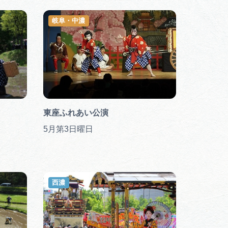
岐阜・中濃
東座ふれあい公演
5月第3日曜日
西濃