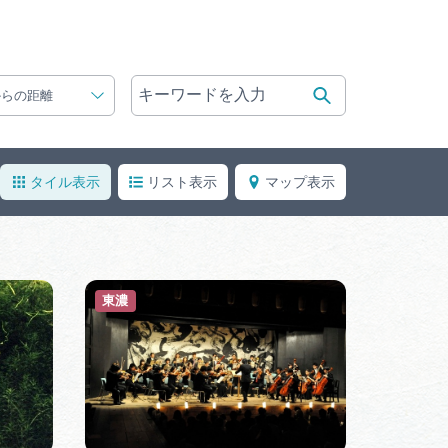
体験予約サイト「ＶＩＳＩＴ
岐阜県」
ア観光キャン
岐阜県まるごと観光エリアガ
からの距離
イド
タベース
タイル表示
リスト表示
マップ表示
業者の皆様へ
フォトライブラリー
東濃
ラリー
お問い合わせ
広告掲載
サイトポリシー