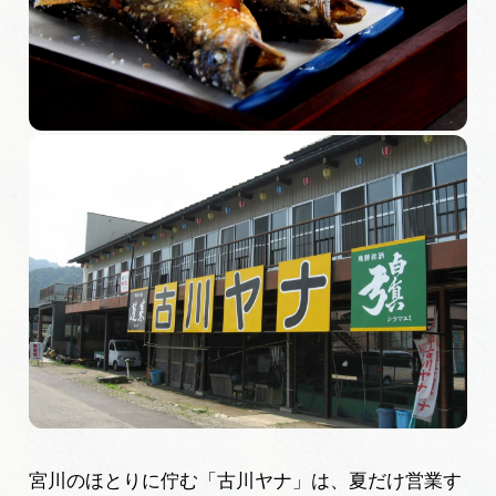
旅の予約
アクセス
インフォメーション
ぎふ旅レポーター記事
早わかり岐阜
買い物・お土産
体験予約サイト「ＶＩＳＩＴ岐阜県」
岐阜県アウトドア観光キャンペーン
宮川のほとりに佇む「古川ヤナ」は、夏だけ営業す