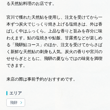
岐阜県まるごと観光エリアガイド
る天然鮎料理のお店です。
岐阜県観光データベース
宮川で獲れた天然鮎を使用し、注文を受けてから一
本ずつ炭火でじっくり焼き上げる塩焼きは、外は香
ばしく中はふっくら。上品な香りと旨みを存分に味
旅行会社・観光事業者の皆様へ
わえます。鮎の塩焼きや鮎飯、甘露煮などが楽しめ
る「飛騨鮎コース」のほか、注文を受けてからさば
く新鮮な天然鮎の刺身も人気。炭火の香りや宮川の
フォトライブラリー
せせらぎとともに、飛騨の夏ならではの味覚を満喫
できます。
動画ライブラリー
来店の際は事前予約がおすすめです。
お問い合わせ
エリア
飛騨
運営組織