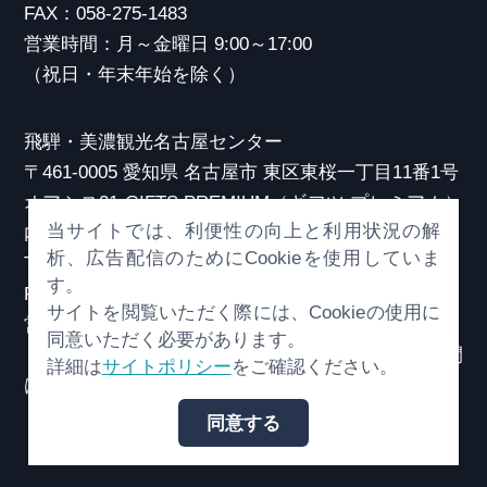
FAX：058-275-1483
営業時間：月～金曜日 9:00～17:00
（祝日・年末年始を除く）
飛騨・美濃観光名古屋センター
〒461-0005 愛知県 名古屋市 東区東桜一丁目11番1号
オアシス21 GIFTS PREMIUM（ギフツ プレミアム）
当サイトでは、利便性の向上と利用状況の解
内
析、広告配信のためにCookieを使用していま
TEL：052-253-6185
す。
FAX：052-253-6186
サイトを閲覧いただく際には、Cookieの使用に
営業時間：10:00～21:00
同意いただく必要があります。
（原則、元日を除き年中無休）※観光相談対応時間
詳細は
サイトポリシー
をご確認ください。
は18:30まで
同意する
© （一社）岐阜県観光連盟 All Rights Reserved.