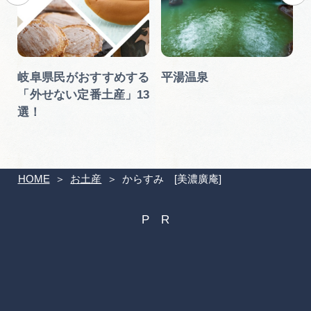
織
岐阜県民がおすすめする
平湯温泉
阜
「外せない定番土産」13
選！
HOME
お土産
からすみ [美濃廣庵]