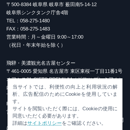
〒500-8384 岐阜県 岐阜市 薮田南5-14-12
岐阜県シンクタンク庁舎4階
TEL：058-275-1480
FAX：058-275-1483
営業時間：月～金曜日 9:00～17:00
（祝日・年末年始を除く）
飛騨・美濃観光名古屋センター
〒461-0005 愛知県 名古屋市 東区東桜一丁目11番1号
オアシス21 GIFTS PREMIUM（ギフツ プレミアム）
当サイトでは、利便性の向上と利用状況の解
内
析、広告配信のためにCookieを使用していま
TEL：052-253-6185
す。
FAX：052-253-6186
サイトを閲覧いただく際には、Cookieの使用に
営業時間：10:00～21:00
同意いただく必要があります。
（原則、元日を除き年中無休）※観光相談対応時間
詳細は
サイトポリシー
をご確認ください。
は18:30まで