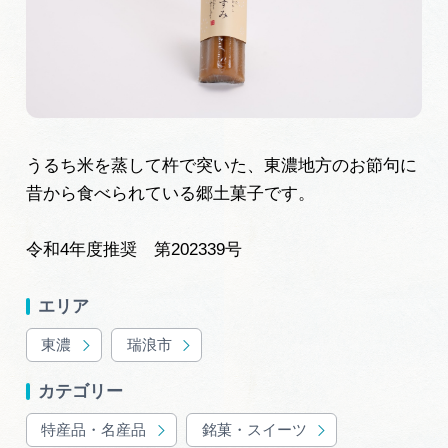
旅の予約
アクセス
インフォメーション
うるち米を蒸して杵で突いた、東濃地方のお節句に
昔から食べられている郷土菓子です。
ぎふ旅レポーター記事
早わかり岐阜
令和4年度推奨 第202339号
買い物・お土産
エリア
東濃
瑞浪市
体験予約サイト「ＶＩＳＩＴ岐阜県」
カテゴリー
岐阜県アウトドア観光キャンペーン
特産品・名産品
銘菓・スイーツ