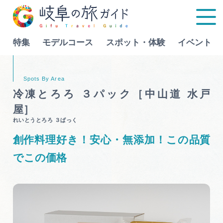
特集
モデルコース
スポット・体験
イベント
Language
冷凍とろろ ３パック［中山道 水戸
屋］
特集
れいとうとろろ ３ぱっく
創作料理好き！安心・無添加！この品質
モデルコース
でこの価格
行きたいリストを見る
スポット・体験
イベント
グルメ