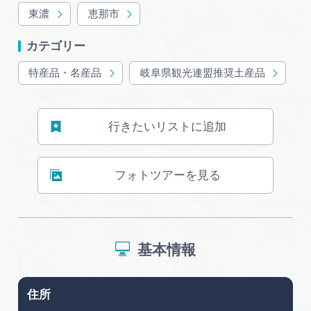
岐阜県まるごと観光エリアガイド
東濃
恵那市
岐阜県観光データベース
カテゴリー
特産品・名産品
岐阜県観光連盟推奨土産品
旅行会社・観光事業者の皆様へ
行きたいリストに追加
フォトライブラリー
フォトツアーを見る
動画ライブラリー
お問い合わせ
基本情報
運営組織
住所