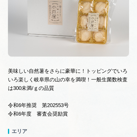
旅の予約
アクセス
インフォメーション
ぎふ旅レポーター記事
美味しい自然薯をさらに豪華に！トッピングでいろ
早わかり岐阜
いろ楽しく岐阜県の山の幸を満喫！一般生菌数検査
は300未満/ｇの品質
買い物・お土産
令和6年推奨 第202553号
体験予約サイト「ＶＩＳＩＴ岐阜県」
令和6年度 審査会奨励賞
岐阜県アウトドア観光キャンペーン
エリア