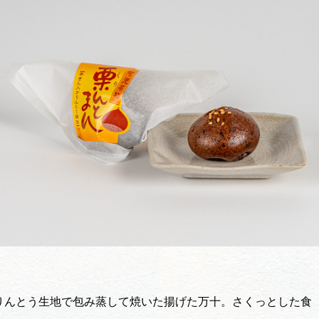
買い物・お土産
岐阜県アウトド
ペーン
岐阜県観光デー
旅行会社・観光事
動画ライブ
りんとう生地で包み蒸して焼いた揚げた万十。さくっとした食
運営組織