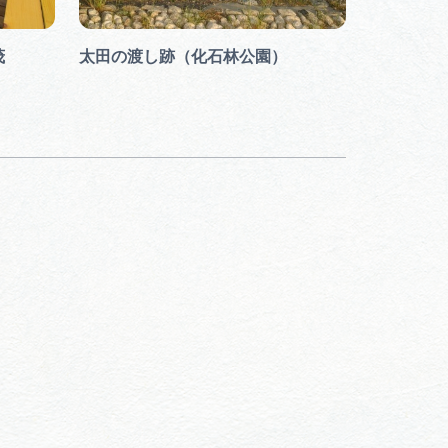
茂
太田の渡し跡（化石林公園）
木曽川渡