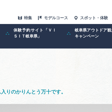
特集
モデルコース
スポット・体験
体験予約サイト「ＶＩ
岐阜県アウトドア観
ＳＩＴ岐阜県」
キャンペーン
特集
スポット・体験
グルメ
］
アクセス
ん入りのかりんとう万十です。
ぎふ旅レポータ