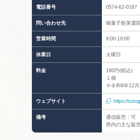
電話番号
0574-62-0167
問い合わせ先
御菓子処美濃
営業時間
9:00-19:00
休業日
火曜日
料金
180円(税込)
１個
※令和6年12
ウェブサイト
https://sur
備考
通信販売：可
県内の主な販