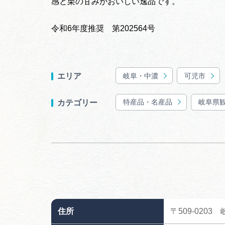
感と栗の甘みがおいしい逸品です。
令和6年度推奨 第202564号
岐阜・中濃
可児市
エリア
特産品・名産品
岐阜県
カテゴリー
住所
〒509-0203