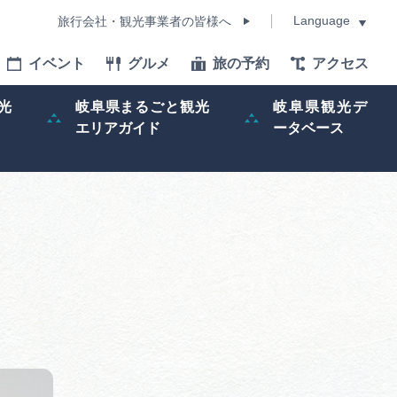
Language
旅行会社・観光事業者の皆様へ
イベント
グルメ
旅の予約
アクセス
Language
光
岐阜県まるごと観光
岐阜県観光デ
エリアガイド
ータベース
モデルコース
イベント
旅の予約
ー記事
早わかり岐阜