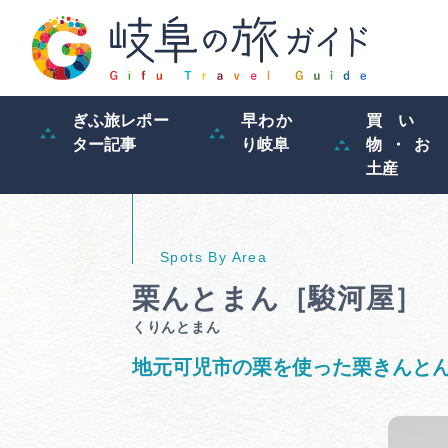
ぎふ旅レポー
早わか
買い
ター記事
り岐阜
物・お
土産
栗んとまん［駿河屋
くりんとまん
地元可児市の栗を使った栗きんと