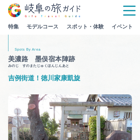
特集
モデルコース
スポット・体験
イベント
Language
美濃路 墨俣宿本陣跡
みのじ すのまたじゅくほんじんあと
特集
吉例街道！徳川家康凱旋
モデルコース
行きたいリストを見る
スポット・体験
イベント
グルメ