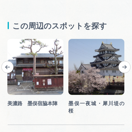
この周辺のスポットを探す
の
美濃路 墨俣宿脇本陣
墨俣一夜城・犀川堤の
桜