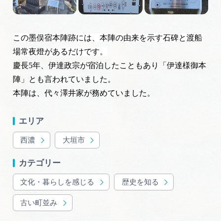
岐阜県まるごと観光エリアガイド
岐阜県観光データベース
この墨俣宿本陣跡には、本陣の由来を示す
石碑と渡船
場常夜燈があるだけです。
慶長5年、伊達政宗が宿泊したこともあり「伊達様御本
旅行会社・観光事業者の皆様へ
陣」とも言われていました。
本陣は、代々澤井家が務めていました。
フォトライブラリー
エリア
動画ライブラリー
西濃
大垣市
カテゴリー
お問い合わせ
文化・暮らしを感じる
歴史を知る
古い町並み
運営組織