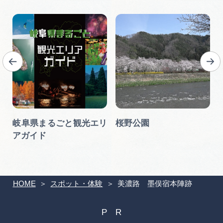
館
岐阜県まるごと観光エリ
桜野公園
アガイド
HOME
スポット・体験
美濃路 墨俣宿本陣跡