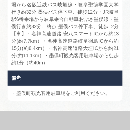
場から名阪近鉄バス岐垣線・岐阜聖徳学園大学
行き約32分 墨俣バス停下車、徒歩12分・JR岐阜
駅6番乗場から岐阜乗合自動車おぶさ墨俣線・墨
俣行き約32分、終点 墨俣バス停下車、徒歩12分
【車】・名神高速道路 安八スマートICから約13
分(約7.7km）・名神高速道路岐阜羽島ICから約
15分(約8.4km）・名神高速道路大垣ICから約21
分(約11.1km）・墨俣町観光客用駐車場から徒歩
約1分（約40m）
備考
・墨俣町観光客用駐車場をご利用ください。