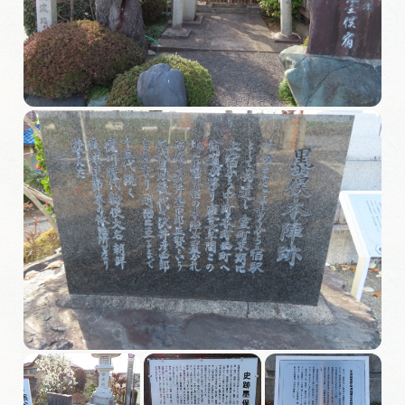
旅の予約
アクセス
インフォメーション
ぎふ旅レポーター記事
早わかり岐阜
買い物・お土産
体験予約サイト「ＶＩＳＩＴ岐阜県」
岐阜県アウトドア観光キャンペーン