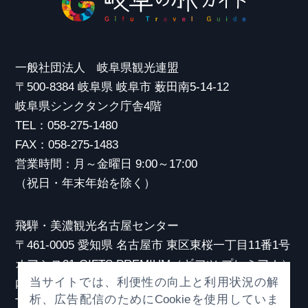
一般社団法人 岐阜県観光連盟
〒500-8384 岐阜県 岐阜市 薮田南5-14-12
岐阜県シンクタンク庁舎4階
TEL：058-275-1480
FAX：058-275-1483
営業時間：月～金曜日 9:00～17:00
（祝日・年末年始を除く）
飛騨・美濃観光名古屋センター
〒461-0005 愛知県 名古屋市 東区東桜一丁目11番1号
オアシス21 GIFTS PREMIUM（ギフツ プレミアム）
当サイトでは、利便性の向上と利用状況の解
内
析、広告配信のためにCookieを使用していま
TEL：052-253-6185