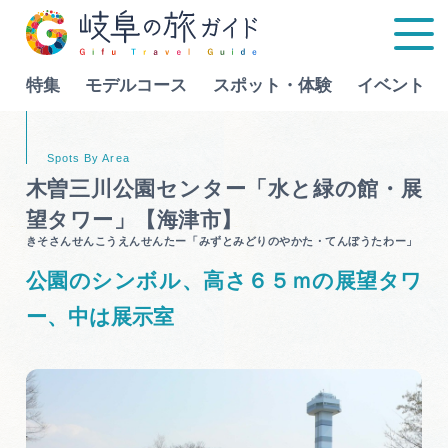
特集
モデルコース
スポット・体験
イベント
Language
木曽三川公園センター「水と緑の館・展
望タワー」【海津市】
特集
きそさんせんこうえんせんたー「みずとみどりのやかた・てんぼうたわー」
公園のシンボル、高さ６５ｍの展望タワ
モデルコース
ー、中は展示室
行きたいリストを見る
スポット・体験
イベント
グルメ