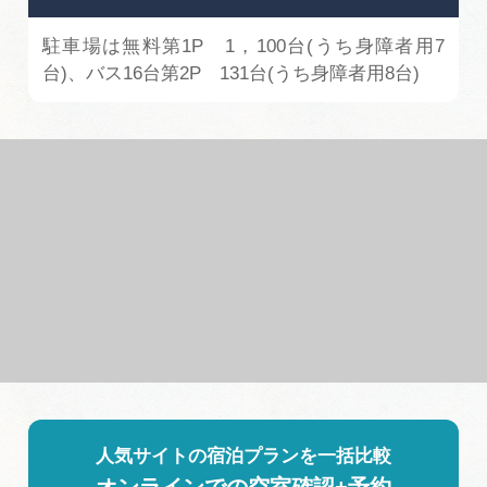
駐車場は無料第1P 1，100台(うち身障者用7
台)、バス16台第2P 131台(うち身障者用8台)
人気サイトの宿泊プランを一括比較