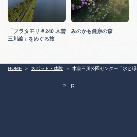
マ
「ブラタモリ＃240 木曽
みのかも健康の森
三川編」をめぐる旅
HOME
スポット・体験
木曽三川公園センター「水と緑