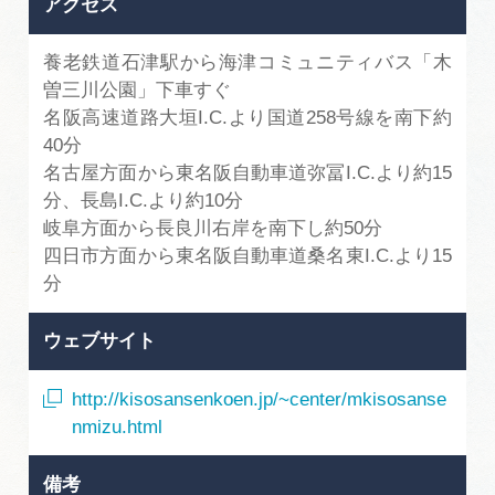
アクセス
養老鉄道石津駅から海津コミュニティバス「木
曽三川公園」下車すぐ
名阪高速道路大垣I.C.より国道258号線を南下約
40分
名古屋方面から東名阪自動車道弥冨I.C.より約15
分、長島I.C.より約10分
岐阜方面から長良川右岸を南下し約50分
四日市方面から東名阪自動車道桑名東I.C.より15
分
ウェブサイト
http://kisosansenkoen.jp/~center/mkisosanse
nmizu.html
備考