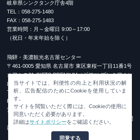
岐阜県シンクタンク庁舎4階
TEL：058-275-1480
FAX：058-275-1483
営業時間：月～金曜日 9:00～17:00
（祝日・年末年始を除く）
飛騨・美濃観光名古屋センター
〒461-0005 愛知県 名古屋市 東区東桜一丁目11番1号
オアシス21 GIFTS PREMIUM（ギフツ プレミアム）
当サイトでは、利便性の向上と利用状況の解
内
析、広告配信のためにCookieを使用していま
TEL：052-253-6185
す。
FAX：052-253-6186
サイトを閲覧いただく際には、Cookieの使用に
営業時間：10:00～21:00
同意いただく必要があります。
（原則、元日を除き年中無休）※観光相談対応時間
詳細は
サイトポリシー
をご確認ください。
は18:30まで
同意する