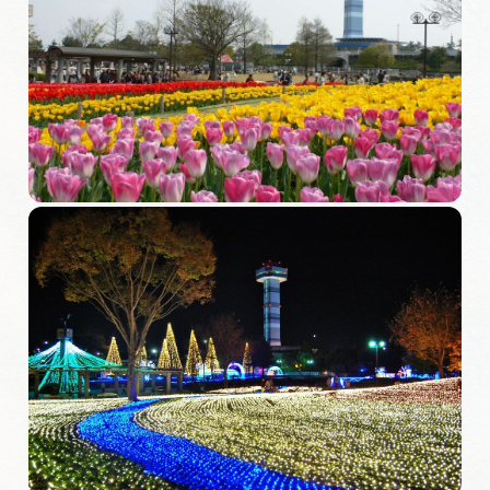
旅の予約
アクセス
インフォメーション
ぎふ旅レポーター記事
早わかり岐阜
買い物・お土産
体験予約サイト「ＶＩＳＩＴ岐阜県」
岐阜県アウトドア観光キャンペーン