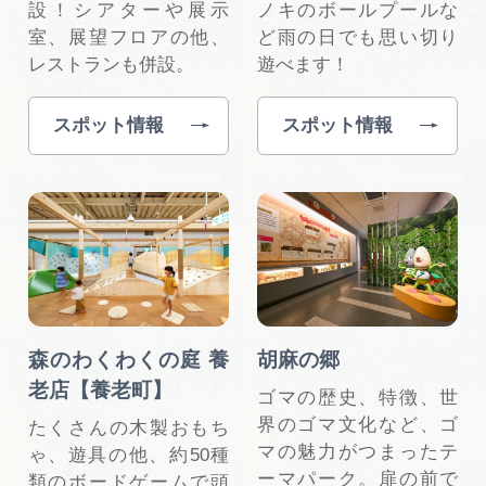
設！シアターや展示
ノキのボールプールな
室、展望フロアの他、
ど雨の日でも思い切り
レストランも併設。
遊べます！
スポット情報
スポット情報
森のわくわくの庭 養
胡麻の郷
老店【養老町】
ゴマの歴史、特徴、世
界のゴマ文化など、ゴ
たくさんの木製おもち
マの魅力がつまったテ
ゃ、遊具の他、約50種
ーマパーク。扉の前で
類のボードゲームで頭