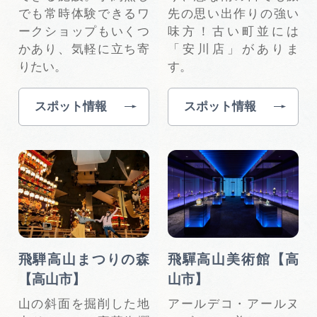
でも常時体験できるワ
先の思い出作りの強い
ークショップもいくつ
味方！古い町並には
かあり、気軽に立ち寄
「安川店」がありま
りたい。
す。
スポット情報
スポット情報
飛騨高山まつりの森
飛驒高山美術館【高
【高山市】
山市】
山の斜面を掘削した地
アールデコ・アールヌ