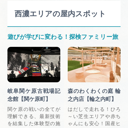
西濃エリアの屋内スポット
遊びが学びに変わる！探検ファミリー旅
岐阜関ケ原古戦場記
森のわくわくの庭 輪
念館【関ケ原町】
之内店【輪之内町】
関ケ原の戦いの全てが
はだしで走れる！ひろ
理解できる、最新技術
～い芝生エリアや赤ち
を結集した体験型の施
ゃんにも安心！国産ヒ