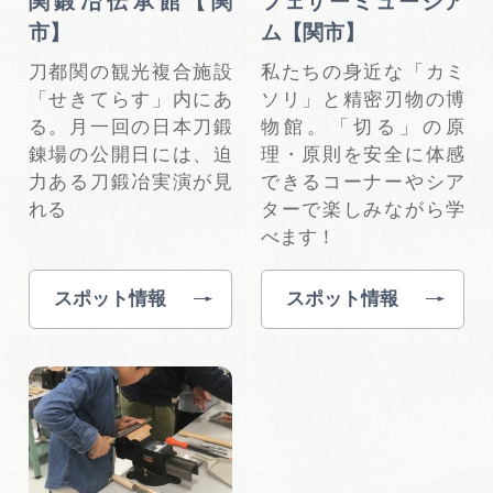
関鍛冶伝承館【関
フェザーミュージア
市】
ム【関市】
刀都関の観光複合施設
私たちの身近な「カミ
「せきてらす」内にあ
ソリ」と精密刃物の博
る。月一回の日本刀鍛
物館。「切る」の原
錬場の公開日には、迫
理・原則を安全に体感
力ある刀鍛冶実演が見
できるコーナーやシア
れる
ターで楽しみながら学
べます！
スポット情報
スポット情報