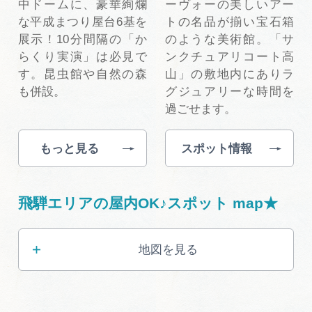
中ドームに、豪華絢爛
ーヴォーの美しいアー
な平成まつり屋台6基を
トの名品が揃い宝石箱
展示！10分間隔の「か
のような美術館。「サ
らくり実演」は必見で
ンクチュアリコート高
す。昆虫館や自然の森
山」の敷地内にありラ
も併設。
グジュアリーな時間を
過ごせます。
もっと見る
スポット情報
飛騨エリアの屋内OK♪スポット map★
地図を見る