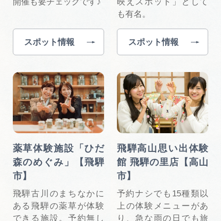
開催も要チェックです♪
映えスポット」として
も有名。
スポット情報
スポット情報
薬草体験施設「ひだ
飛騨高山思い出体験
森のめぐみ」【飛騨
館 飛騨の里店【高山
市】
市】
飛騨古川のまちなかに
予約ナシでも15種類以
ある飛騨の薬草が体験
上の体験メニューがあ
できる施設。予約無し
り、急な雨の日でも旅