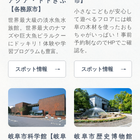
アクア・トトぎふ
市】
【各務原市】
小さなこどもが安心し
て遊べるフロアには岐
世界最大級の淡水魚水
阜の木材を使ったおも
族館。世界最大のナマ
ちゃがいっぱい！事前
ズや巨大魚ピラルクー
予約制なのでHPでご確
にドッキリ！体験や学
認を。
習プログラムも豊富。
スポット情報
スポット情報
岐阜市科学館【岐阜
岐阜市歴史博物館