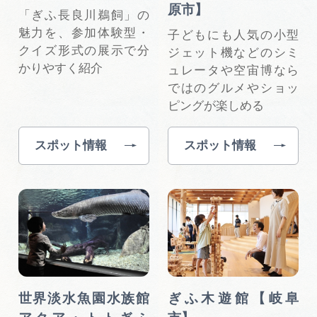
広告掲載
原市】
「ぎふ⻑良川鵜飼」の
サイトポリシー
魅⼒を、参加体験型・
子どもにも人気の小型
クイズ形式の展示で分
ジェット機などのシミ
かりやすく紹介
ュレータや空宙博なら
ではのグルメやショッ
ピングが楽しめる
スポット情報
スポット情報
世界淡水魚園水族館
ぎふ木遊館【岐阜