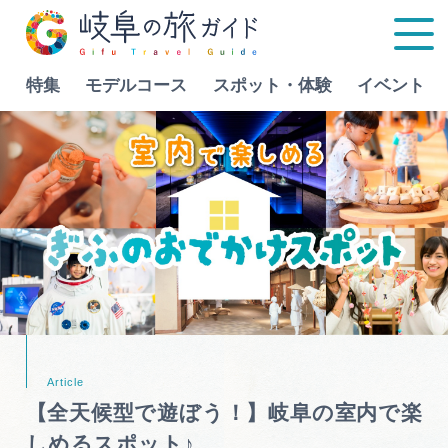
特集
モデルコース
スポット・体験
イベント
Language
特集
モデルコース
行きたいリストを見る
スポット・体験
イベント
【全天候型で遊ぼう！】岐阜の室内で楽
グルメ
しめるスポット♪