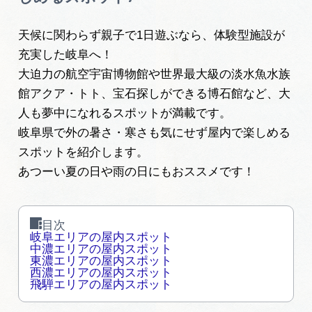
旅の予約
天候に関わらず親子で1日遊ぶなら、体験型施設が
充実した岐阜へ！
アクセス
大迫力の航空宇宙博物館や世界最大級の淡水魚水族
館アクア・トト、宝石探しができる博石館など、大
インフォメーション
人も夢中になれるスポットが満載です。
岐阜県で外の暑さ・寒さも気にせず屋内で楽しめる
ぎふ旅レポーター記事
スポットを紹介します。
あつーい夏の日や雨の日にもおススメです！
早わかり岐阜
買い物・お土産
目次
岐阜エリアの屋内スポット
体験予約サイト「ＶＩＳＩＴ岐阜県」
中濃エリアの屋内スポット
東濃エリアの屋内スポット
西濃エリアの屋内スポット
岐阜県アウトドア観光キャンペーン
飛騨エリアの屋内スポット