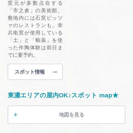
窯元が多数点在する
「市之倉」の美術館。
敷地内には石窯ピッツ
ァのレストランも。幸
兵衛窯が使用している
「土」と「釉薬」を使
った作陶体験は前日ま
でに要予約。
スポット情報
東濃エリアの屋内OK♪スポット map★
地図を見る