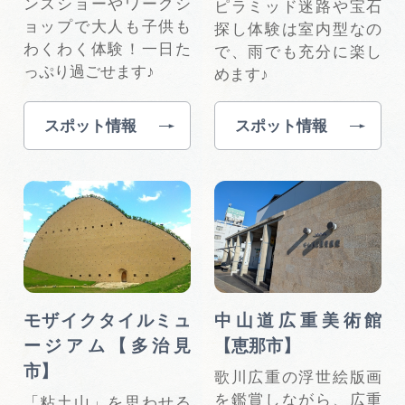
ンスショーやワークシ
ピラミッド迷路や宝石
ョップで大人も子供も
探し体験は室内型なの
わくわく体験！一日た
で、雨でも充分に楽し
っぷり過ごせます♪
めます♪
スポット情報
スポット情報
モザイクタイルミュ
中山道広重美術館
ージアム【多治見
【恵那市】
市】
歌川広重の浮世絵版画
を鑑賞しながら、広重
「粘土山」を思わせる