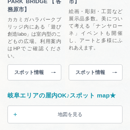
PARK BRIDGE【各
市】
務原市】
絵画・彫刻・工芸など
展示品多数。美につい
カカミガハラパークブ
て考える「ナンヤロー
リッジ内にある「遊び
ネ」イベントも開催
創造labo」は室内型のこ
し、アートと多様にふ
どもの広場。利用案内
れあえます。
はHPでご確認くださ
い。
スポット情報
スポット情報
岐阜エリアの屋内OK♪スポット map★
地図を見る