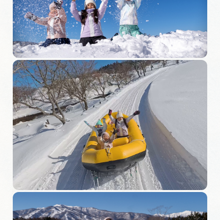
旅の予約
アクセス
インフォメーション
ぎふ旅レポーター記事
早わかり岐阜
買い物・お土産
体験予約サイト「ＶＩＳＩＴ岐阜県」
岐阜県アウトドア観光キャンペーン