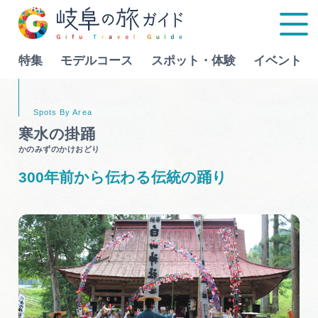
特集
モデルコース
スポット・体験
イベント
Language
寒水の掛踊
かのみずのかけおどり
特集
300年前から伝わる伝統の踊り
モデルコース
行きたいリストを見る
スポット・体験
イベント
グルメ