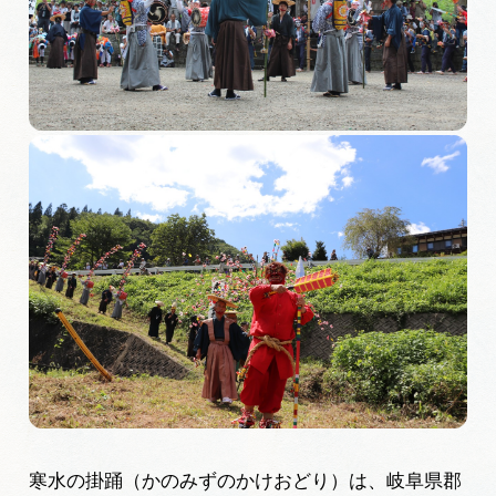
旅の予約
アクセス
インフォメーション
ぎふ旅レポーター記事
早わかり岐阜
買い物・お土産
体験予約サイト「ＶＩＳＩＴ岐阜県」
岐阜県アウトドア観光キャンペーン
寒水の掛踊（かのみずのかけおどり）は、岐阜県郡