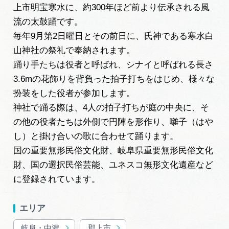
岐阜県まるごと観光エリアガイド
上市明宝寒水に、約300年ほど前より伝承される風
流の太鼓踊です。
岐阜県観光データベース
毎年9月第2日曜日とその前日に、氏神である寒水白
山神社の祭礼で奉納されます。
踊り手たちは役者と呼ばれ、シナイと呼ばれる長さ
旅行会社・観光事業者の皆様へ
3.6mの花飾りを背負った拍子打ちをはじめ、様々な
扮装をした役者が参加します。
神社で踊る際は、4人の拍子打ちが庭の中央に、そ
フォトライブラリー
の他の役者たちは外側で円陣を形作り、囃子（はや
し）と掛け合いの歌に合わせて踊ります。
動画ライブラリー
国の重要無形民俗文化財、岐阜県重要無形民俗文化
財、国の選択民俗芸能、ユネスコ無形文化遺産など
に登録されています。
お問い合わせ
エリア
運営組織
岐阜・中濃
郡上市