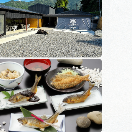
体験予約サイト「ＶＩＳＩＴ
岐阜県」
観光エリアガ
岐阜県観光データベース
業者の皆様へ
フォトライブラリー
ラリー
お問い合わせ
広告掲載
サイトポリシー