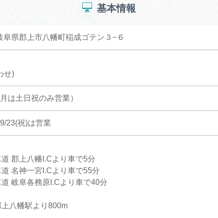
基本情報
3 岐阜県郡上市八幡町稲成ゴテン３−６
わせ)
11月は土日祝のみ営業）
/23(祝)は営業
道 郡上八幡I.Cより車で5分
道 名神一宮I.Cより車で55分
道 岐阜各務原I.Cより車で40分
上八幡駅より800m