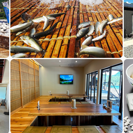
買い物・お土産
岐阜県まるごと
イド
旅行会社・観光事
動画ライブ
運営組織