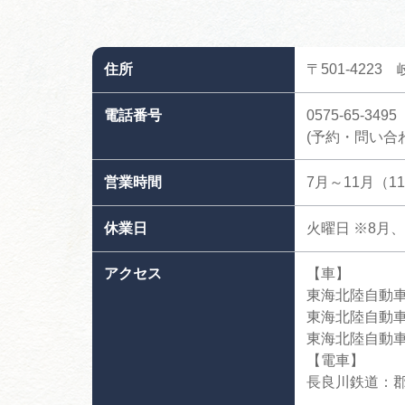
住所
〒501-422
電話番号
0575-65-3495
(予約・問い合
営業時間
7月～11月（
休業日
火曜日 ※8月、9
アクセス
【車】
東海北陸自動車
東海北陸自動車
東海北陸自動車
【電車】
長良川鉄道：郡