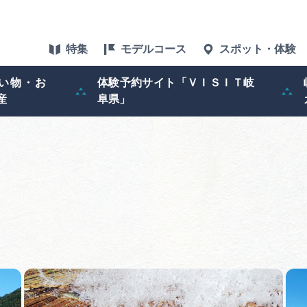
特集
モデルコース
スポット・体験
い物・お
体験予約サイト「ＶＩＳＩＴ岐
産
阜県」
特集
スポット・体験
グルメ
アクセス
！
ぎふ旅レポータ