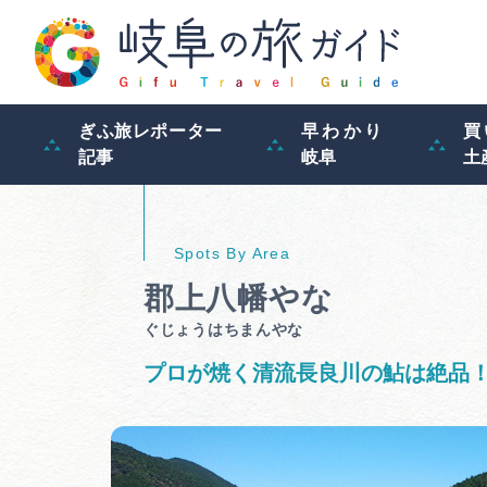
ぎふ旅レポーター
早わかり
買
記事
岐阜
土
郡上八幡やな
ぐじょうはちまんやな
プロが焼く清流長良川の鮎は絶品