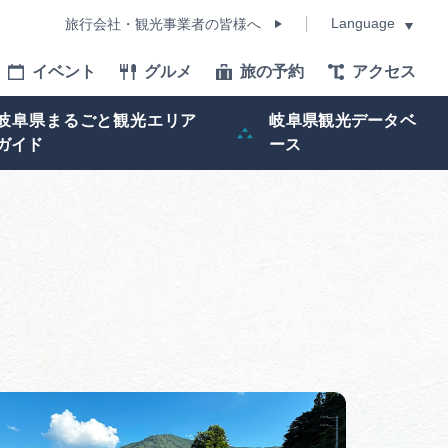
Language
旅行会社・観光事業者の皆様へ
イベント
グルメ
旅の予約
アクセス
Language
岐阜県まるごと観光エリア
岐阜県観光データベ
ガイド
ース
モデルコース
イベント
旅の予約
ー記事
早わかり岐阜