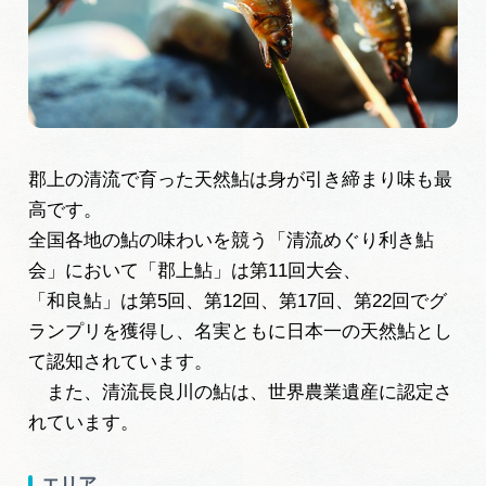
旅の予約
アクセス
インフォメーション
郡上の清流で育った天然鮎は身が引き締まり味も最
高です。
ぎふ旅レポーター記事
全国各地の鮎の味わいを競う「清流めぐり利き鮎
早わかり岐阜
会」において「郡上鮎」は第11回大会、
「和良鮎」は第5回、第12回、第17回、第22回でグ
買い物・お土産
ランプリを獲得し、名実ともに日本一の天然鮎とし
て認知されています。
体験予約サイト「ＶＩＳＩＴ岐阜県」
また、清流長良川の鮎は、世界農業遺産に認定さ
れています。
岐阜県アウトドア観光キャンペーン
エリア