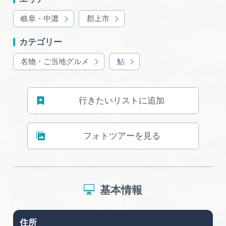
岐阜県まるごと観光エリアガイド
岐阜・中濃
郡上市
岐阜県観光データベース
カテゴリー
名物・ご当地グルメ
鮎
旅行会社・観光事業者の皆様へ
行きたいリストに追加
フォトライブラリー
フォトツアーを見る
動画ライブラリー
お問い合わせ
基本情報
運営組織
住所