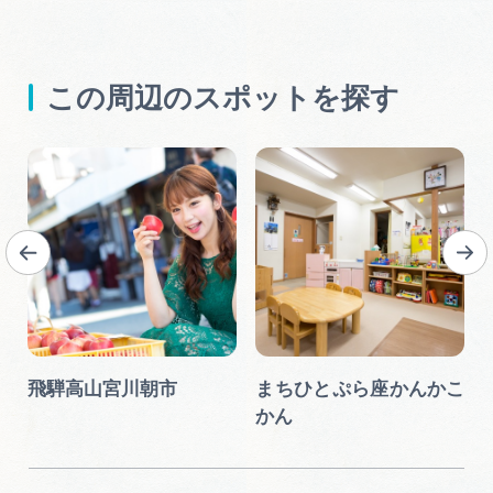
この周辺のスポットを探す
下
飛騨高山宮川朝市
まちひとぷら座かんかこ
かん