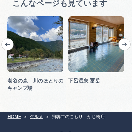
こんなページも見ています
老谷の森 川のほとりの
下呂温泉 冨岳
キャンプ場
HOME
グルメ
飛騨牛のこもり かじ橋店