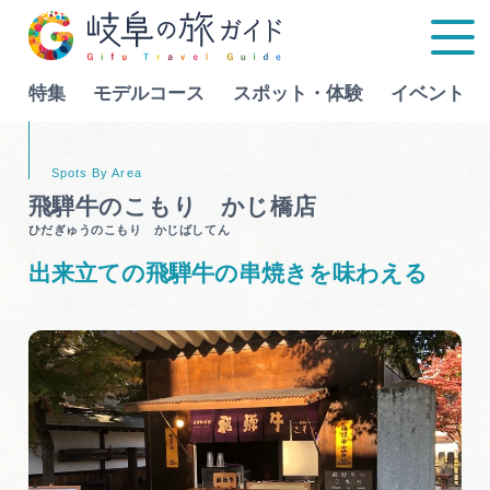
特集
モデルコース
スポット・体験
イベント
Language
飛騨牛のこもり かじ橋店
ひだぎゅうのこもり かじばしてん
特集
出来立ての飛騨牛の串焼きを味わえる
モデルコース
行きたいリストを見る
スポット・体験
イベント
グルメ