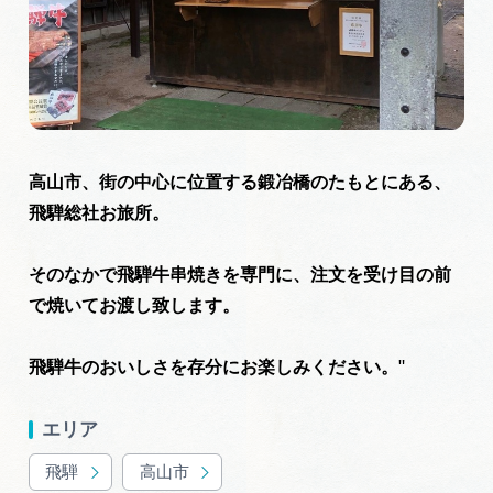
旅の予約
アクセス
インフォメーション
高山市、街の中心に位置する鍛冶橋のたもとにある、
飛騨総社お旅所。
ぎふ旅レポーター記事
早わかり岐阜
そのなかで飛騨牛串焼きを専門に、注文を受け目の前
で焼いてお渡し致します。
買い物・お土産
"
飛騨牛のおいしさを存分にお楽しみください。
体験予約サイト「ＶＩＳＩＴ岐阜県」
エリア
岐阜県アウトドア観光キャンペーン
飛騨
高山市