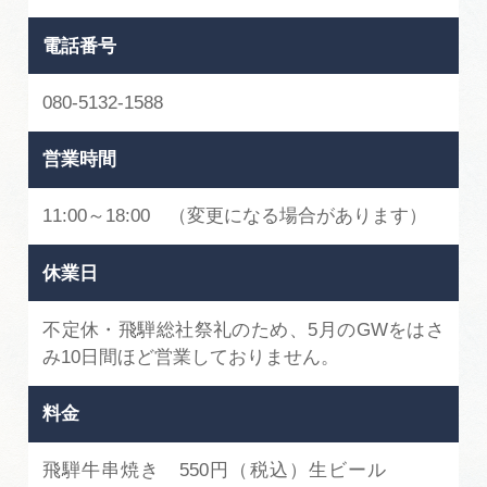
広告掲載
電話番号
サイトポリシー
080-5132-1588
営業時間
11:00～18:00 （変更になる場合があります）
休業日
不定休・飛騨総社祭礼のため、5月のGWをはさ
み10日間ほど営業しておりません。
料金
飛騨牛串焼き 550円（税込）生ビール