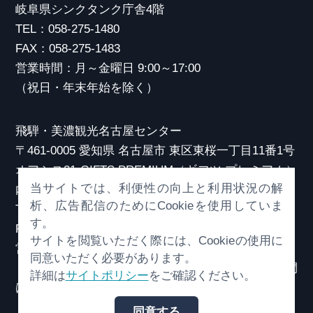
岐阜県シンクタンク庁舎4階
TEL：058-275-1480
FAX：058-275-1483
営業時間：月～金曜日 9:00～17:00
（祝日・年末年始を除く）
飛騨・美濃観光名古屋センター
〒461-0005 愛知県 名古屋市 東区東桜一丁目11番1号
オアシス21 GIFTS PREMIUM（ギフツ プレミアム）
当サイトでは、利便性の向上と利用状況の解
内
析、広告配信のためにCookieを使用していま
TEL：052-253-6185
す。
FAX：052-253-6186
サイトを閲覧いただく際には、Cookieの使用に
営業時間：10:00～21:00
同意いただく必要があります。
（原則、元日を除き年中無休）※観光相談対応時間
詳細は
サイトポリシー
をご確認ください。
は18:30まで
同意する