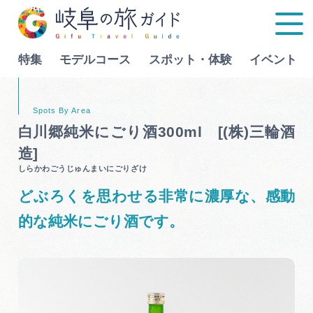
特集
モデルコース
スポット・体験
イベント
Language
白川郷純米にごり酒300ml [(株)三輪酒
造]
特集
しらかわごうじゅんまいにごりざけ
どぶろくを思わせる非常に濃厚な、感動
モデルコース
的な純米にごり酒です。
行きたいリストを見る
スポット・体験
イベント
グルメ