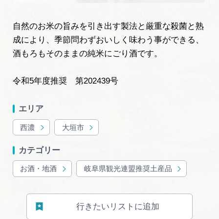
岐阜県まるごと観光エリアガイド
自然のお米の旨みを引き出す製法と厳重な殺菌と熟
岐阜県観光データベース
成により、季節問わずおいしく味わう事ができる、
酒もろもそのままの純米にごり酒です。
旅行会社・観光事業者の皆様へ
令和5年度推奨 第202439号
フォトライブラリー
エリア
西濃
大垣市
動画ライブラリー
カテゴリー
お酒・地酒
岐阜県観光連盟推奨土産品
お問い合わせ
行きたいリストに追加
運営組織