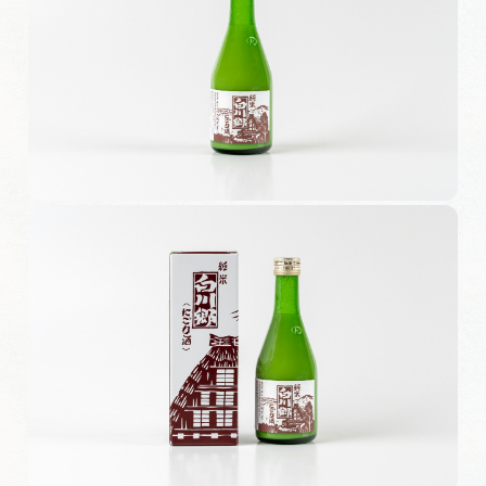
旅の予約
アクセス
インフォメーション
ぎふ旅レポーター記事
早わかり岐阜
買い物・お土産
体験予約サイト「ＶＩＳＩＴ岐阜県」
岐阜県アウトドア観光キャンペーン